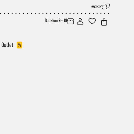
Butikken
9 – 18
Outlet
%