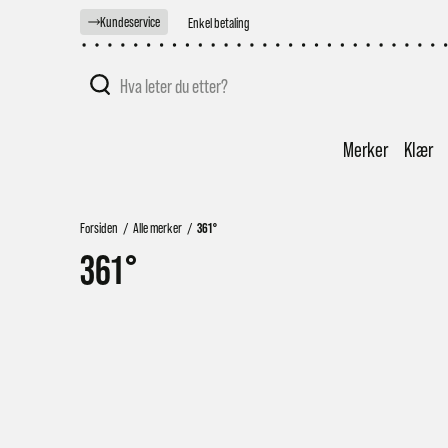
Kundeservice
Fri frakt over 2000,-
Merker
Klær
Forsiden
/
Alle merker
/
361°
361°