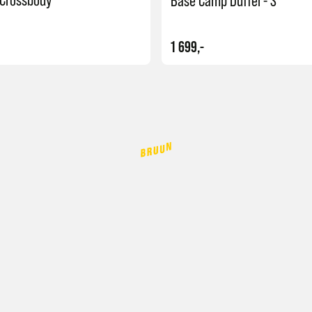
Base Camp Duffel - S
1 699,-
Kjøp