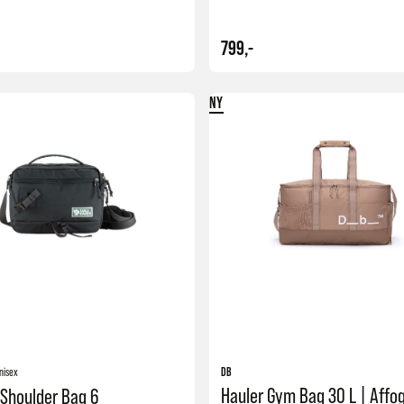
799,-
NY
Kjøp
nisex
DB
Shoulder Bag 6