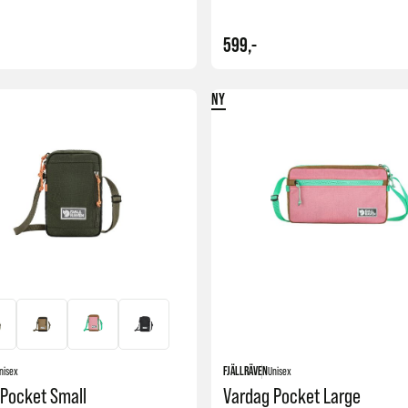
599,-
NY
Kjøp
nisex
FJÄLLRÄVEN
Unisex
Pocket Small
Vardag Pocket Large