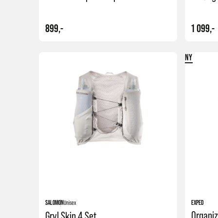
899,-
1 099,-
NY
Kjøp
SALOMON
Unisex
EXPED
Organiz
Grvl Skin 4 Set