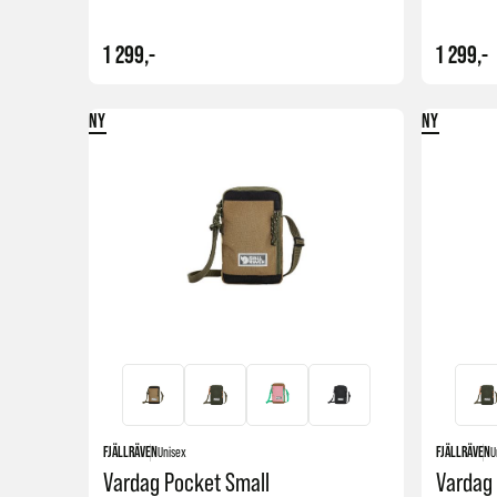
1 299,-
1 299,-
NY
NY
Kjøp
FJÄLLRÄVEN
Unisex
FJÄLLRÄVEN
U
Vardag Pocket Small
Vardag 