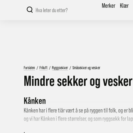
Merker
Klær
Forsiden
/
Friluft
/
Ryggsekker
/
Småsekker og vesker
Mindre sekker og vesker
Kånken
Kånken har i flere tiår vært å se på ryggen til folk, og er b
og vi har Kånken i flere størrelser, og som ryggsekk for lapt
Sekker til mindre reiser