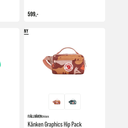
599,-
NY
Kjøp
Kjøp
FJÄLLRÄVEN
Unisex
Kånken Graphics Hip Pack