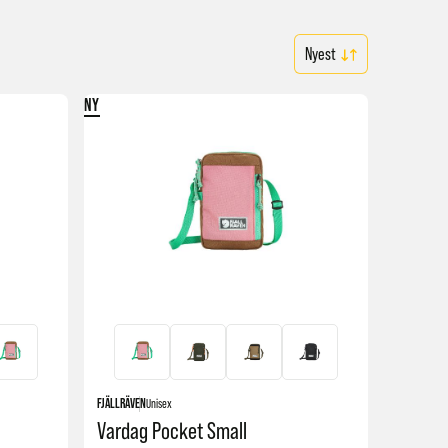
NY
FJÄLLRÄVEN
Unisex
Vardag Pocket Small