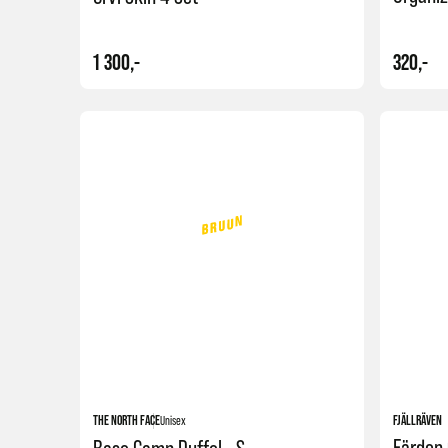
1 300,-
320,-
Kjøp
THE NORTH FACE
Unisex
FJÄLLRÄVEN
Färden