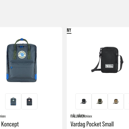
reiser eller som håndbagasje. Med andre ord er dette sekker
NY
av dine varer.
nisex
FJÄLLRÄVEN
Unisex
 Koncept
Vardag Pocket Small