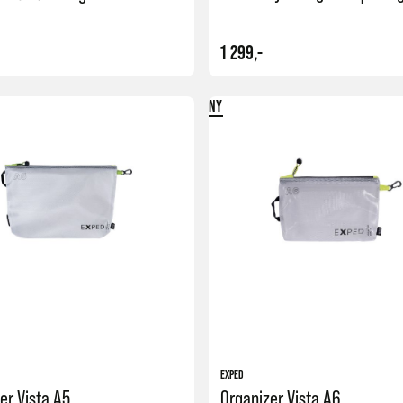
1 299,-
NY
Kjøp
EXPED
er Vista A5
Organizer Vista A6