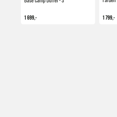
Base Camp Duffel - S
1 699,-
1 799,-
Kjøp