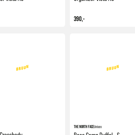
390,-
Kjøp
THE NORTH FACE
Unisex
 Crossbody