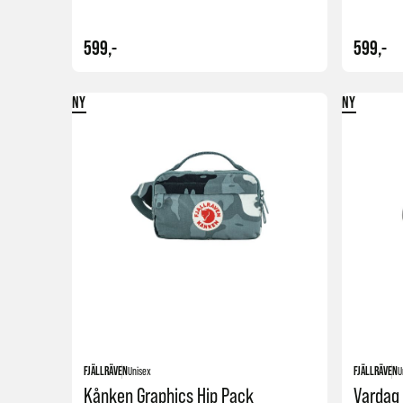
599,-
599,-
NY
NY
Kjøp
FJÄLLRÄVEN
Unisex
FJÄLLRÄVEN
U
Kånken Graphics Hip Pack
Vardag 