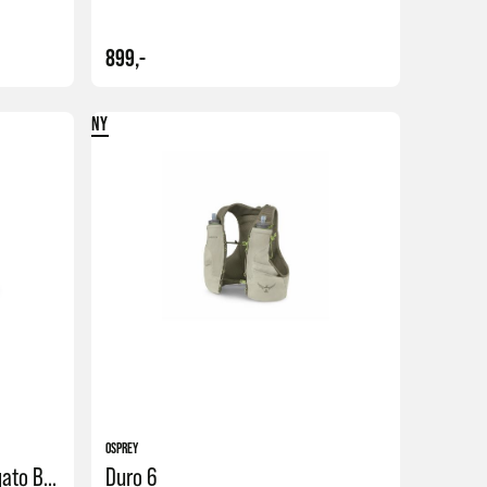
899,-
NY
Kjøp
Kjøp
OSPREY
Hauler Gym Bag 30 L | Affogato Brown
Duro 6