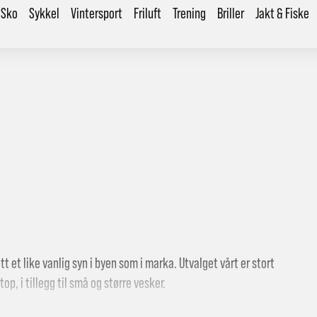
Sko
Sykkel
Vintersport
Friluft
Trening
Briller
Jakt & Fiske
litt et like vanlig syn i byen som i marka. Utvalget vårt er stort
op, i tillegg til små og større vesker.