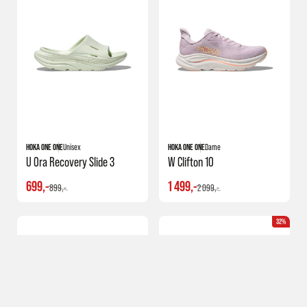
HOKA ONE ONE
Unisex
HOKA ONE ONE
Dame
U Ora Recovery Slide 3
W Clifton 10
699,-
1 499,-
899,-
2 099,-
32%