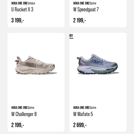
HOKA ONE ONE
Unisex
HOKA ONE ONE
Dame
U Rocket X 3
W Speedgoat 7
3 199,-
2 199,-
NY
HOKA ONE ONE
Dame
HOKA ONE ONE
Dame
W Challenger 8
W Mafate 5
2 199,-
2 699,-