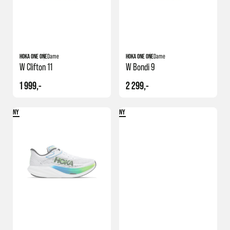
+1
+4
HOKA ONE ONE
Dame
HOKA ONE ONE
Dame
W Clifton 11
W Bondi 9
1 999,-
2 299,-
NY
NY