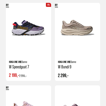
NY
NY
4%
+4
HOKA ONE ONE
Dame
HOKA ONE ONE
Dame
W Speedgoat 7
W Bondi 9
2 199,-
2 299,-
2 299,-
NY