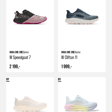
+1
HOKA ONE ONE
Dame
HOKA ONE ONE
Dame
W Speedgoat 7
W Clifton 11
2 199,-
1 999,-
NY
NY