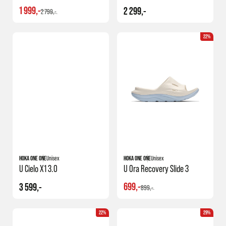
1 999,-
2 299,-
2 799,-
22%
HOKA ONE ONE
Unisex
HOKA ONE ONE
Unisex
U Cielo X1 3.0
U Ora Recovery Slide 3
699,-
3 599,-
899,-
22%
29%