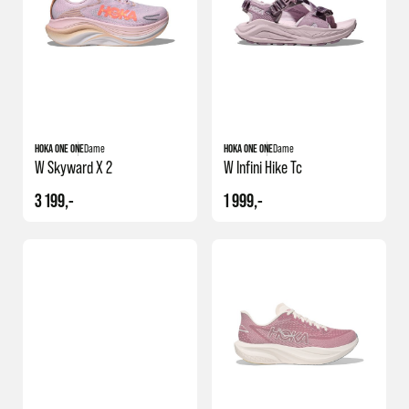
HOKA ONE ONE
Dame
HOKA ONE ONE
Dame
W Skyward X 2
W Infini Hike Tc
3 199,-
1 999,-