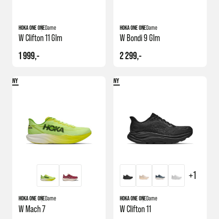
HOKA ONE ONE
Dame
HOKA ONE ONE
Dame
W Clifton 11 Glm
W Bondi 9 Glm
1 999,-
2 299,-
NY
NY
+1
HOKA ONE ONE
Dame
HOKA ONE ONE
Dame
W Mach 7
W Clifton 11