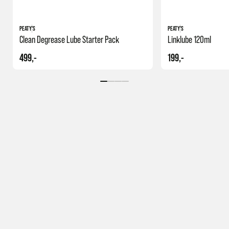
PEATY'S
PEATY'S
Clean Degrease Lube Starter Pack
Linklube 120ml
499,-
199,-