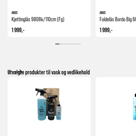
ABUS
ABUS
Kjettinglås 9808k/110cm (fg)
Foldelås Bordo Big 
1 999,-
1 999,-
Utvalgte produkter til vask og vedlikehold