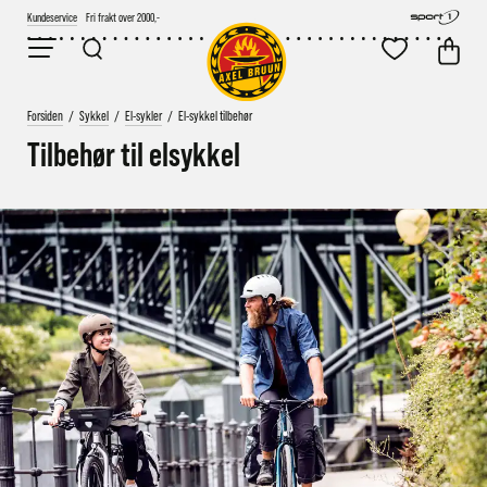
Kundeservice
Fri frakt over 2000,-
Forsiden
/
Sykkel
/
El-sykler
/
El-sykkel tilbehør
Tilbehør til elsykkel