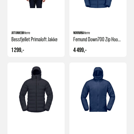
JOTUNHEIM
Herre
NORRØNA
Herre
Bessfjellet Primaloft Jakke
Femund Down700 Zip Hood M's
1 299,-
4 499,-