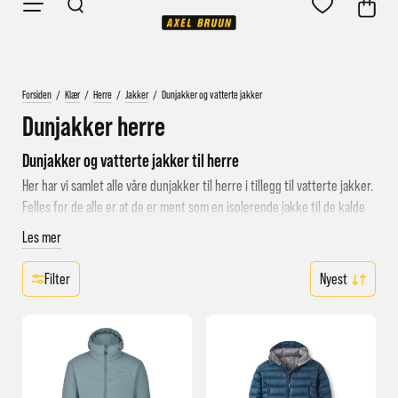
Forsiden
/
Klær
/
Herre
/
Jakker
/
Dunjakker og vatterte jakker
Dunjakker herre
Dunjakker og vatterte jakker til herre
Her har vi samlet alle våre dunjakker til herre i tillegg til vatterte jakker.
Felles for de alle er at de er ment som en isolerende jakke til de kalde
dagene. Mange av jakkene kan dessuten brukes som mellomlagsjakke
Les mer
til herre.
Filter
Hvor varm er jakken?
Du har kanskje ofte lurt på «hvor varm er jakken»? Det finnes faktisk
ikke noe godt svar på dette spørsmålet, da det avhenger av vind, vær
og temperatur i tillegg til personen som bruker jakken. Hva du har
under jakken påvirker også hvor varm en dunjakke oppleves.