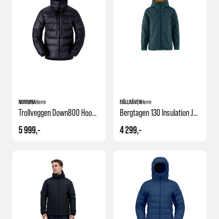
NORRØNA
Herre
FJÄLLRÄVEN
Herre
Trollveggen Down800 Hood M's
Bergtagen 130 Insulation Jkt M
5 999,-
4 299,-