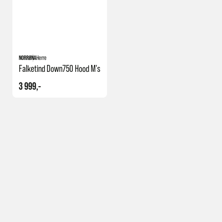
NORRØNA
Herre
Falketind Down750 Hood M's
3 999,-