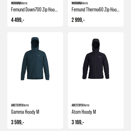
NORRØNA
Herre
NORRØNA
Herre
Femund Down700 Zip Hood M's
Femund Thermo60 Zip Hood M's
4 499,-
2 999,-
ARCTERYX
Herre
ARCTERYX
Herre
Gamma Hoody M
Atom Hoody M
3 599,-
3 169,-