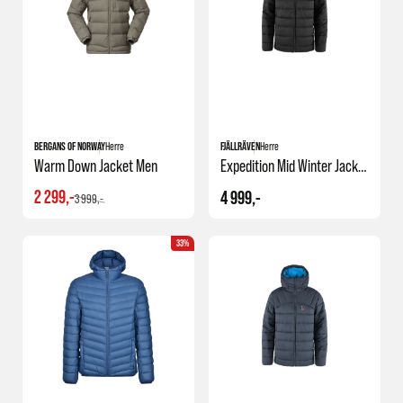
BERGANS OF NORWAY
Herre
FJÄLLRÄVEN
Herre
Warm Down Jacket Men
Expedition Mid Winter Jacket M
2 299,-
4 999,-
3 999,-
33%