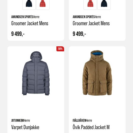
AMUNDSEN SPORTS
Herre
AMUNDSEN SPORTS
Herre
Groomer Jacket Mens
Groomer Jacket Mens
9 499,-
9 499,-
50%
JOTUNHEIM
Herre
FJÄLLRÄVEN
Herre
Varpet Dunjakke
Övik Padded Jacket M