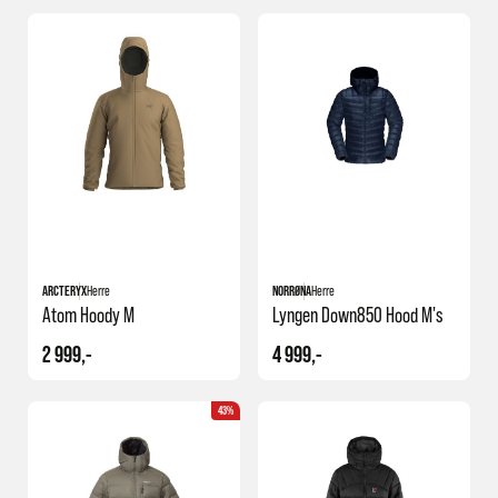
ARCTERYX
Herre
NORRØNA
Herre
Atom Hoody M
Lyngen Down850 Hood M's
2 999,-
4 999,-
43%