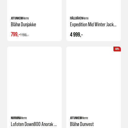
JOTUNHEIM
Herre
FJÄLLRÄVEN
Herre
Blåhø Dunjakke
Expedition Mid Winter Jacket M
799,-
4 999,-
1 199,-
44%
NORRØNA
Herre
JOTUNHEIM
Herre
Lofoten Down800 Anorak M's
Blåhø Dunvest