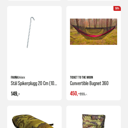
50%
FAUNA
Unisex
TICKET TO THE MOON
Stål Spikerplugg 20 Cm (10stk)
Convertible Bugnet 360
450,-
149,-
899,-