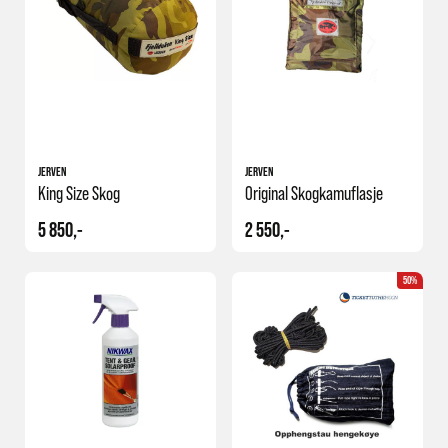
JERVEN
JERVEN
King Size Skog
Original Skogkamuflasje
5 850,-
2 550,-
50%