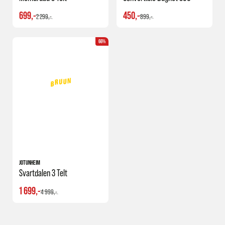
699,-
450,-
2 299,-
899,-
66%
JOTUNHEIM
Svartdalen 3 Telt
1 699,-
4 999,-