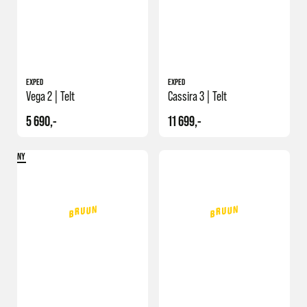
EXPED
EXPED
Vega 2 | Telt
Cassira 3 | Telt
5 690,-
11 699,-
NY