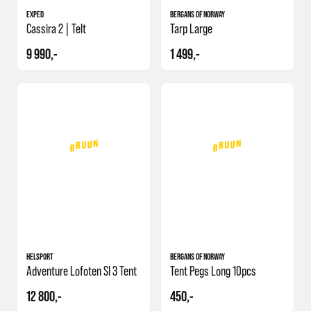
EXPED
BERGANS OF NORWAY
Cassira 2 | Telt
Tarp Large
9 990,-
1 499,-
HELSPORT
BERGANS OF NORWAY
Adventure Lofoten Sl 3 Tent
Tent Pegs Long 10pcs
12 800,-
450,-