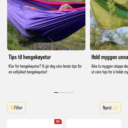
Tips til hengekøyetur
Hold myggen unn
Klar for hengekøyetur? Vi gir deg våre beste tips for
Ikke la myggen stoppe deg
en vellykket hengekøyetur!
ut våre tips for å holde m
Filter
50%