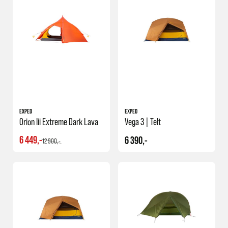
EXPED
EXPED
Orion Iii Extreme Dark Lava
Vega 3 | Telt
6 449,-
6 390,-
12 900,-