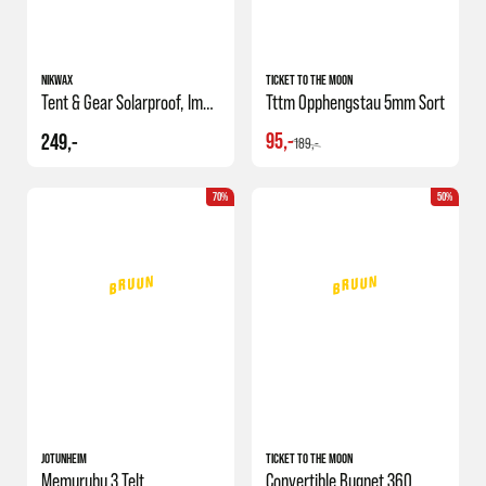
NIKWAX
TICKET TO THE MOON
Tent & Gear Solarproof, Impregnering Turutstyr
Tttm Opphengstau 5mm Sort
95,-
249,-
189,-
70%
50%
JOTUNHEIM
TICKET TO THE MOON
Memurubu 3 Telt
Convertible Bugnet 360