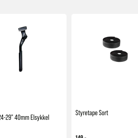
Styretape Sort
 24-29" 40mm Elsykkel
149,-