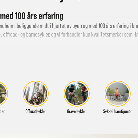
med 100 års erfaring
ondheim, beliggende midt i hjertet av byen og med 100 års erfaring i bra
d-, offroad- og barnesykler, og vi forhandler kun kvalitetsmerker som
Ha
 sykkelverksted
et autoriserte
sykkelverksted
. Hva betyr dette for deg? At du er garan
et er greit å vite, tenker vi.
yd
rne selgere med stor kunnskap om sykkel og som gjerne tar en sykkelp
ikken er du velkommen til å r
inge oss eller sende en e-post
.
ler
Offroadsykler
Gravelsykler
Sykkel barn&junior
li en fornøyd sykkelkunde uansett om du skal sykle til jobb eller skole,
e landet