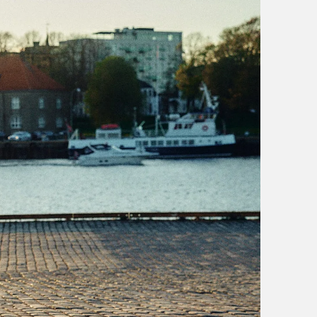
sykkelen levert på døra!
aler at du får hjelp ved
størrelse på pakken.