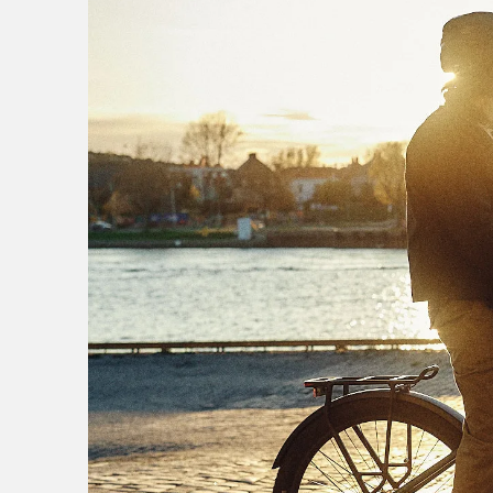
Bor du i Trondheim kommu
Ofte innen neste virkeda
Når vi sender sykkelen m
et sykkelverksted til de