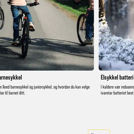
arnesykkel
Elsykkel batteri
m Xeed barnesykkel og juniorsykkel, og hvordan du kan velge
I kaldere vær redusere
lse til barnet ditt.
ivaretar batteriet best