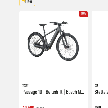
Filter
10%
SCOTT
COG
Passage 10 | Beltedrift | Bosch Motor |
Støtte
49 500,-
349,-