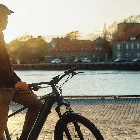
ne, Saksvik eller Vikhammer har vi byens smidigste leveranse: du får 
g!
Les mer om hjemlevering og andre leveringsmåter
.
ed posten kommer den i eske og noe montering må påberegnes. Vi anbef
tte. Merk at det vil komme ekstra frakt på leveringen grunnet vekt og 