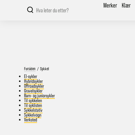
Merker
Klær
Forsiden
/
Sykkel
El-sykler
Hybridsykler
Offroadsykler
Gravelsykler
Barn- og juniorsykler
Til sykkelen
Til syklisten
Sykkelstativ
Sykkelvogn
Verksted