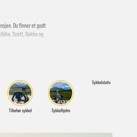
nsjen. Du finner et godt
ibike
,
Scott
,
Gekko
og
tert service og reparasjon
Sykkelstativ
rat med deg. Har du ikke
Tilbehør sykkel
Sykkelhjelm
Sy
 på tur eller trene!