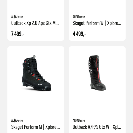
ALFA
Herre
ALFA
Dame
Outback Xp 2.0 Aps Gtx M | Xplore | Fjellskistøvel Med Gamasje
Skaget Perform W | Xplore | Fjellskisko
7 499,-
4 499,-
ALFA
Herre
ALFA
Dame
Skaget Perform M | Xplore | Fjellskisko
Outback A/p/s Gtx W | Xplore | Fjellskistøvel Med Gamasje