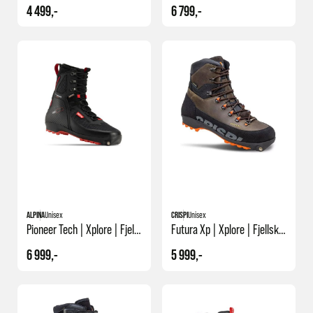
4 499,-
6 799,-
ALPINA
Unisex
CRISPI
Unisex
Pioneer Tech | Xplore | Fjellskisko
Futura Xp | Xplore | Fjellskisko
6 999,-
5 999,-