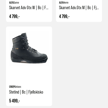
ALFA
Dame
ALFA
Herre
Skarvet Adv Gtx W | Bc | Fjellskisko
Skarvet Adv.gtx M | Bc | Fjellskisko
4 799,-
4 799,-
CRISPI
Unisex
Stetind | Bc | Fjellskisko
5 499,-