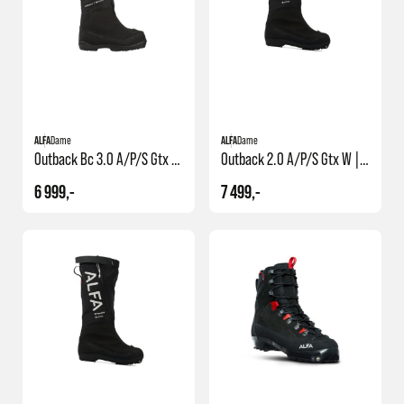
temperatursvingninger som kan påvirke materialet i skoene negativt.
ALFA
Dame
ALFA
Dame
Outback Bc 3.0 A/p/s Gtx W | Bc | Fjellskistøvel Med Gamasje
Outback 2.0 A/p/s Gtx W | Xplore | Fjellskistøvel Med Gamasje
6 999,-
7 499,-