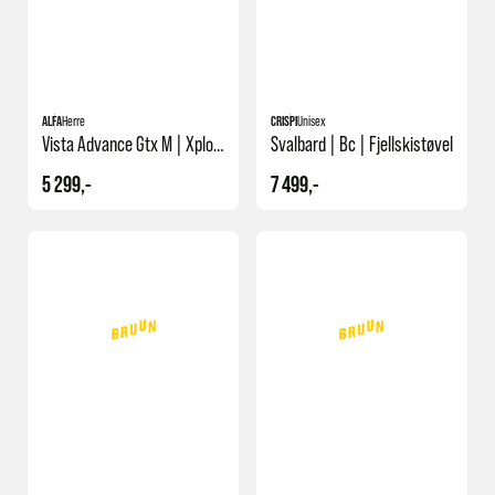
ALFA
Herre
CRISPI
Unisex
Vista Advance Gtx M | Xplore | Fjellskistøvel
Svalbard | Bc | Fjellskistøvel
5 299,-
7 499,-