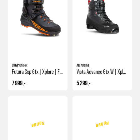
CRISPI
Unisex
ALFA
Dame
Futura Cxp Gtx | Xplore | Fjellskisko
Vista Advance Gtx W | Xplore | Fjellskistøvel
7 999,-
5 299,-