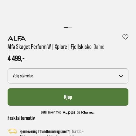
1 virkedag har e-posten trolig ikke nådd gjennom til
deg
Alfa Skaget Perform W | Xplore | Fjellskisko
Dame
4 499,-
Velg størrelse
Kjøp
Betal enkelt med
og
Fraktalternativ
Hjemlevering (Trondheimsregionen*)
fra 100,-