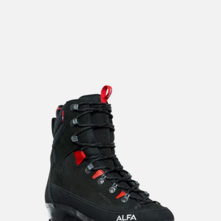
lengre leveringstid. Du vil få beskjed når det er klart for
henting. Beregn 1 virkedag ekstra ved kjøp av
sykkel/ski/skøyter.
I enkelte perioder vil det kunne oppstå noe lengre
leveringstid, som f.eks ved salg eller ferieavvikling rundt
høytider.
*Fraktfritt gjelder ikke store pakker, eksempelvis stor
sykkel
Merk at sykkel/ski alltid sendes med Postnord
grunnet
størrelse og/eller vekt