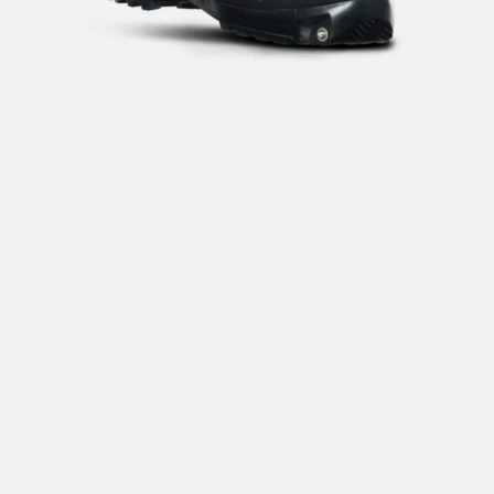
Hent i butikk: gratis
Hjemlevering i Trondheimsregionen: fra 100,-
Pakke i postkasse: 69,-
Pakke til pakkeboks eller hentested: fra 119,-
Gratis for ordrer over 2000,- med unntak av sykler, ski
og staver
Sykler, ski og staver: se frakt i produkt og utsjekk
Hjemlevering med Posten: fra 299,-
Merk at vi ikke sender til Svalbard eller Jan Mayen, da
gjelder kun hent i butikk!