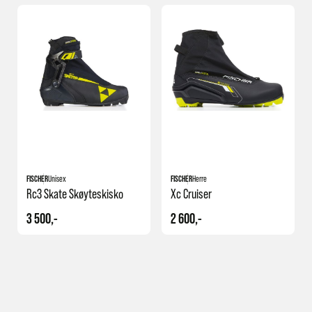
FISCHER
Unisex
FISCHER
Herre
Rc3 Skate Skøyteskisko
Xc Cruiser
3 500,-
2 600,-