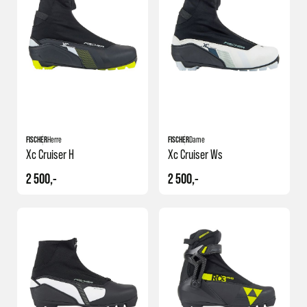
har
åpent kjøp og angrerett
dersom du skulle ombestemme deg før du
begynner å bruke skiskoene. Les mer om hver enkelt skisko i
produktinformasjon, og dersom du har spørsmål eller trenger råd vil vi
hjelpe deg, enten i butikk, på telefon 73532093 eller
e-post
.
FISCHER
Herre
FISCHER
Dame
Xc Cruiser H
Xc Cruiser Ws
2 500,-
2 500,-