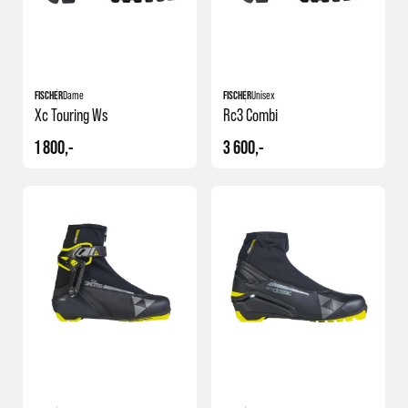
FISCHER
Dame
FISCHER
Unisex
Xc Touring Ws
Rc3 Combi
1 800,-
3 600,-