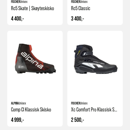
FISCHER
Unisex
FISCHER
Unisex
Rc5 Skate | Skøyteskisko
Rc5 Classic
4 400,-
3 400,-
ALPINA
Unisex
FISCHER
Unisex
Comp Cl Klassisk Skisko
Xc Comfort Pro Klassisk Skisko
4 999,-
2 500,-