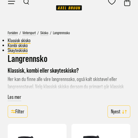
Forsiden
/
Vintersport
/
Skisko
/
Langrennssko
Klassisk skisko
Kombi skisko
Skøyteskisko
Langrennsko
Klassisk, kombi eller skøyteskisko?
Her kan du finne alle våre langrennssko, også kalt skistøvel eller
langrennstøvel. Velg klassisk skisko dersom du primært går klassisk
langrenn i skispor. Veksler du mellom klassisk og skøyting og ønsker
Les mer
kun èn skisko kan du velge kombi skisko. Til deg som foretrekker
skøyting anbefaler vi skøyteskisko som har alle egenskapene tilpasset
Filter
skøytestilen.
Hvordan velge riktig langrennssko
Det kan være lurt å prøve langrennsskoene før du kjøper, men vit at vi