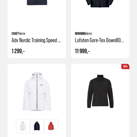
CRAFT
Herre
NORRØNA
Herre
Adv Nordic Training Speed Vest
Lofoten Gore-Tex Down800 Jacket M's
1 299,-
11 999,-
50%