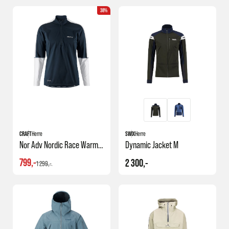
38%
CRAFT
Herre
SWIX
Herre
Nor Adv Nordic Race Warm Hz Jersey M
Dynamic Jacket M
799,-
2 300,-
1 299,-