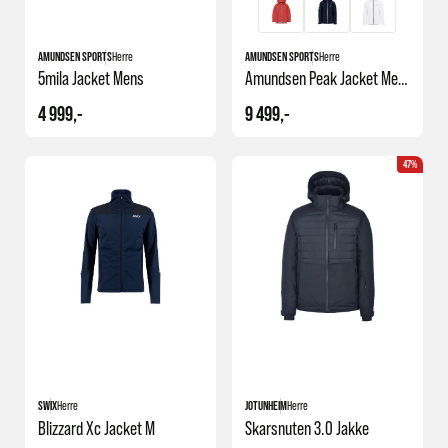
AMUNDSEN SPORTS
Herre
AMUNDSEN SPORTS
Herre
5mila Jacket Mens
Amundsen Peak Jacket Mens
4 999,-
9 499,-
47%
SWIX
Herre
JOTUNHEIM
Herre
Blizzard Xc Jacket M
Skarsnuten 3.0 Jakke