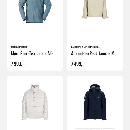
NORRØNA
Herre
AMUNDSEN SPORTS
Herre
Møre Gore-Tex Jacket M's
Amundsen Peak Anorak Mens
7 999,-
7 499,-