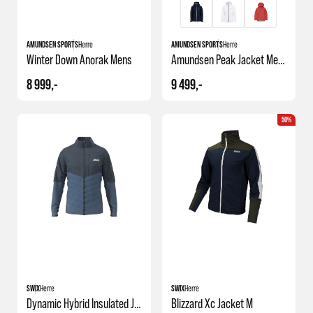
AMUNDSEN SPORTS
Herre
AMUNDSEN SPORTS
Herre
Winter Down Anorak Mens
Amundsen Peak Jacket Mens
8 999,-
9 499,-
50%
SWIX
Herre
SWIX
Herre
Dynamic Hybrid Insulated Jacket
Blizzard Xc Jacket M