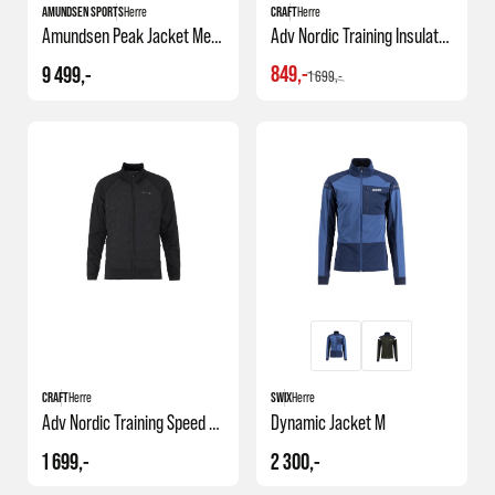
AMUNDSEN SPORTS
Herre
CRAFT
Herre
Amundsen Peak Jacket Mens
Adv Nordic Training Insulate Jacket
849,-
9 499,-
1 699,-
CRAFT
Herre
SWIX
Herre
Adv Nordic Training Speed Jacket M
Dynamic Jacket M
1 699,-
2 300,-