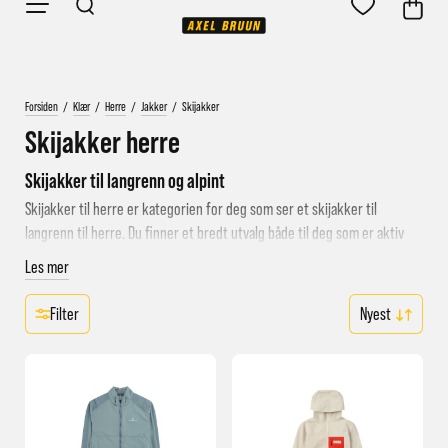
Forsiden
/
Klær
/
Herre
/
Jakker
/
Skijakker
Skijakker herre
Skijakker til langrenn og alpint
Skijakker til herre er kategorien for deg som ser et skijakker til
langrenn til herre. Du finner et bredt utvalg både til deg som er aktiv
skiløper, til mosjonistene og til turgåeren. Vi har skijakker fra merker
Les mer
som
Swix
,
Norrøna
og
Bergans
.
Filter
Til fjellskitur og topptur
Det kan også være verdt å sjekke ut jakkene i kategorien
vindjakker
. En
del av disse er laget av tykkere bomullsblanding, som er en favoritt hos
mange også på godværsdager på vinteren. Bomull har kombinasjonen
godt vindtett og er samtidig behagelig og pustende å gå med.