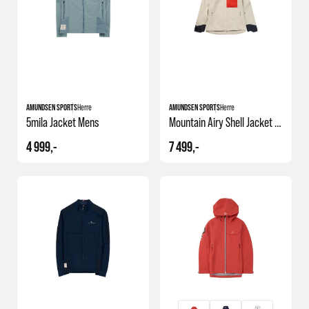
Til deg som liker lag-på-lag prinsippet når du står på ski, anbefaler vi
deg å sjekke ut kategorien
skalljakker
. Her finner du vind- og vanntette
jakker hvor du ut fra temperatur og aktivitetsnivå avgjør mellomlager
(ull eller fleece, tykk eller tynn).
AMUNDSEN SPORTS
Herre
AMUNDSEN SPORTS
Herre
5mila Jacket Mens
Mountain Airy Shell Jacket Men
4 999,-
7 499,-