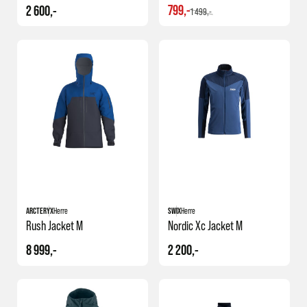
799,-
2 600,-
1 499,-
ARCTERYX
Herre
SWIX
Herre
Rush Jacket M
Nordic Xc Jacket M
8 999,-
2 200,-