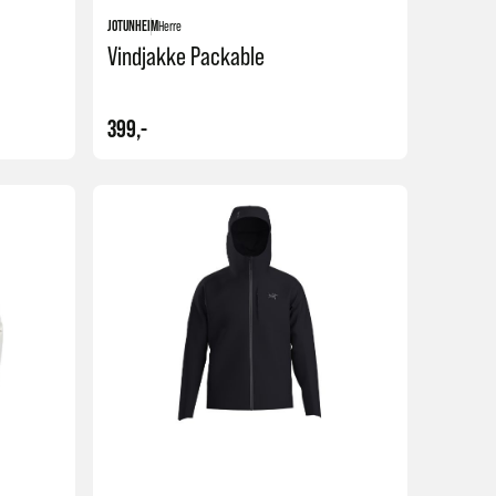
JOTUNHEIM
Herre
Vindjakke Packable
399,-
Kjøp
Kjøp