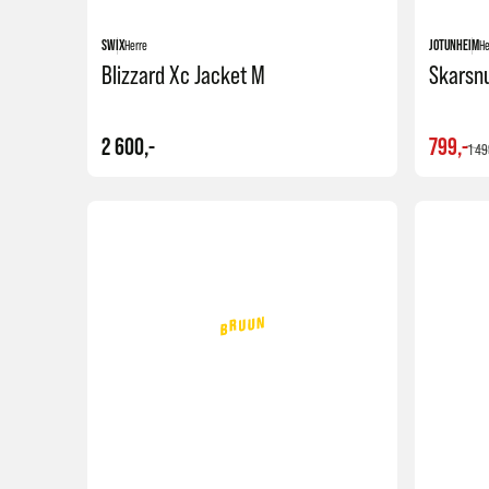
SWIX
Herre
JOTUNHEIM
He
Blizzard Xc Jacket M
Skarsnu
2 600,-
799,-
1 49
Kjøp