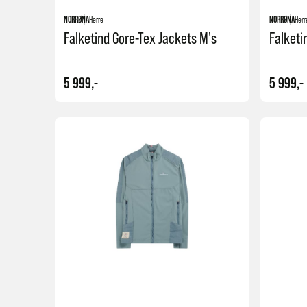
NORRØNA
Herre
NORRØNA
Herr
Falketind Gore-Tex Jackets M's
Falketi
5 999,-
5 999,-
Kjøp