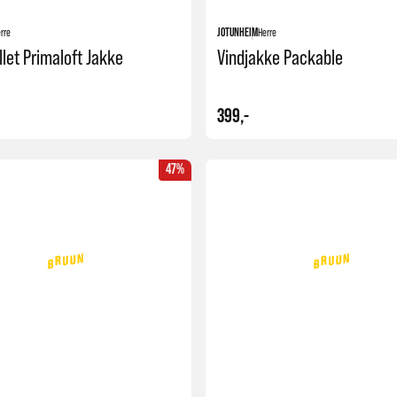
rre
JOTUNHEIM
Herre
llet Primaloft Jakke
Vindjakke Packable
399,-
47%
Kjøp