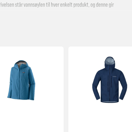
rivelsen står vannsøylen til hver enkelt produkt, og denne gir
ilke kvaliteter i jakken du ser etter. Ta gjerne en titt i
ge turjakker i bomull. Disse egner seg like godt til tur som å
e våre vatterte jakker i kategorien
dunjakker
. Der finnes stort
nom butikken vår i Midtbyen, eller ta kontakt med oss på
ken som passer deg og ditt behov.