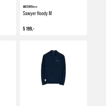
ARCTERYX
Herre
Sawyer Hoody M
5 199,-
Kjøp
Kjøp