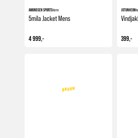
AMUNDSEN SPORTS
Herre
JOTUNHEIM
He
5mila Jacket Mens
Vindjak
4 999,-
399,-
Kjøp