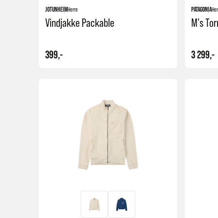
JOTUNHEIM
Herre
PATAGONIA
Her
Vindjakke Packable
M's Tor
399,-
3 299,-
Kjøp