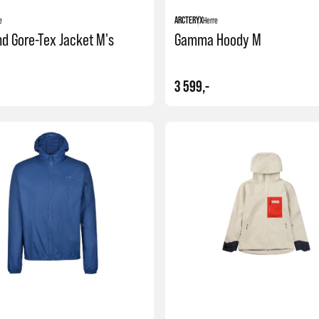
e
ARCTERYX
Herre
nd Gore-Tex Jacket M's
Gamma Hoody M
3 599,-
Kjøp