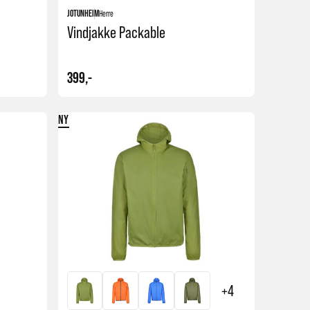
JOTUNHEIM
Herre
Vindjakke Packable
399,-
NY
Kjøp
Kjøp
+4