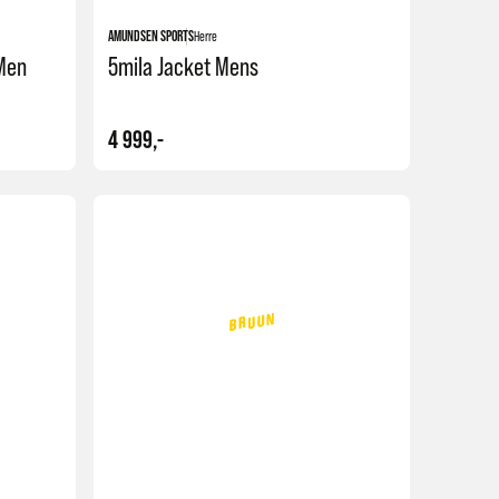
AMUNDSEN SPORTS
Herre
 Men
5mila Jacket Mens
4 999,-
Kjøp
Kjøp