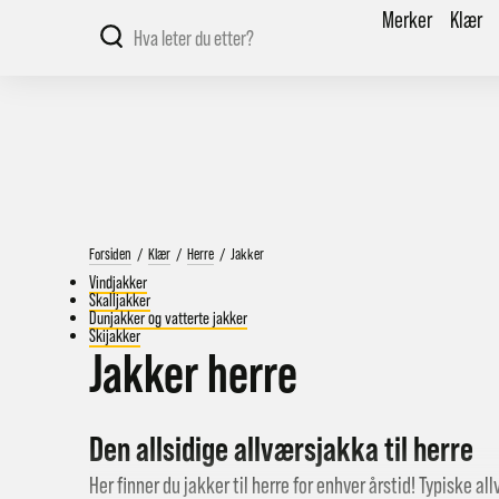
Merker
Klær
Forsiden
/
Klær
/
Herre
/
Jakker
Vindjakker
Skalljakker
Dunjakker og vatterte jakker
Skijakker
Jakker herre
Den allsidige allværsjakka til herre
Her finner du jakker til herre for enhver årstid! Typiske al