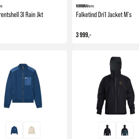
re
NORRØNA
Herre
rentshell 3l Rain Jkt
Falketind Dri1 Jacket M's
3 999,-
Kjøp