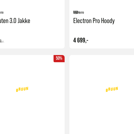
rre
RAB
Herre
ten 3.0 Jakke
Electron Pro Hoody
4 699,-
9,-
50%
Kjøp