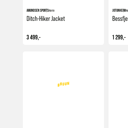
AMUNDSEN SPORTS
Herre
JOTUNHEIM
He
Ditch-Hiker Jacket
Bessfje
3 499,-
1 299,-
Kjøp