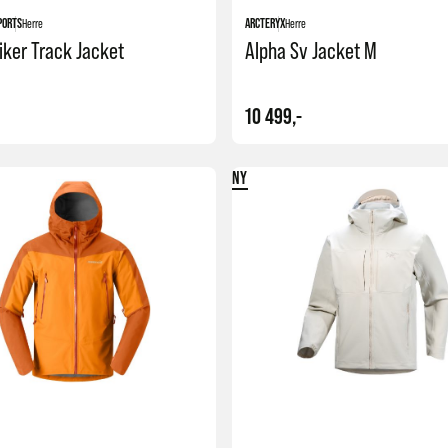
PORTS
Herre
ARCTERYX
Herre
iker Track Jacket
Alpha Sv Jacket M
10 499,-
NY
Kjøp