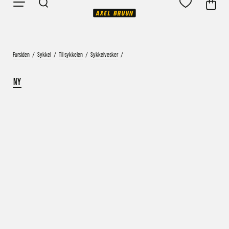
Forsiden
/
Sykkel
/
Til sykkelen
/
Sykkelvesker
/
NY
Vårt mål er alltid kort ordrebehandlingstid - rask
levering!
Vi vet at ventetid er kjedelig, derfor sender vi
alle bestillinger
samme dag
eller senest dagen etter
Bestillinger hverdager før kl. 13:30 sendes normalt sett hver
dag
Bestillinger etter fredag kl 13:30 klargjøres hos oss, men
sendes med post førstkommende virkedag (det samme vil
gjelde ved helligdager).
Kundetilpassede produkter som sykkel og ski har noe