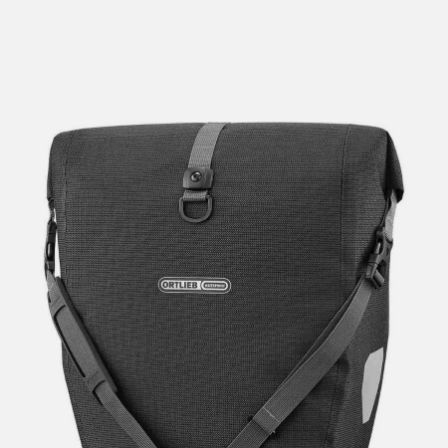
lengre leveringstid. Du vil få beskjed når det er klart for
henting. Beregn 1 virkedag ekstra ved kjøp av
sykkel/ski/skøyter.
I enkelte perioder vil det kunne oppstå noe lengre
leveringstid, som f.eks ved salg eller ferieavvikling rundt
høytider.
*Fraktfritt gjelder ikke store pakker, eksempelvis stor
sykkel
Merk at sykkel/ski alltid sendes med Postnord
grunnet
størrelse og/eller vekt