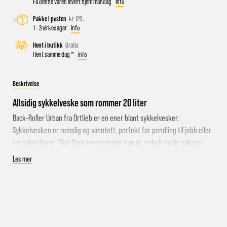
Få denne varen levert hjem mandag
info
Pakke i posten
kr 129,-
1 - 3 virkedager
info
Busstopp rett ved butikken: Prinsens gate P1/P2 og Kongens
Hent i butikk
Gratis
gate K1/K2.
Hent samme dag *
info
Sykkelparkering utenfor butikken
Parkeringshus og P-plasser: Sentralbadet P-hus (nærmest),
Beskrivelse
gateparkering i St.Olavs gate.
Allsidig sykkelveske som rommer 20 liter
Back-Roller Urban fra
Ortlieb
er en ener blant sykkelvesker.
Sykkelvesken er romslig og vanntett, perfekt for pendling til jobb eller
for sykkelturer. Med flere innerlommer kan du enkelt holde sakene i
orden og ha effektivt tilgang ved behov. QL-monteringssystement gir
Les mer
enkel og effektiv feste til sykkelen.
Urban-serien er laget i en blanding av Cordura-stoffer som gir et pent
utseende som passer godt til jobbsammenheng og i bybildet, og med
skulderstroppen kan den bæres som en crossbody!
Spesifikasjoner: