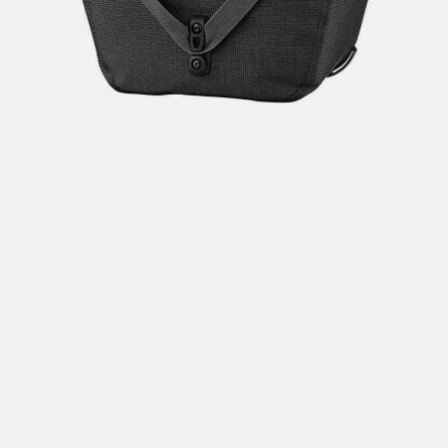
Hent i butikk: gratis
Hjemlevering i Trondheimsregionen: fra 100,-
Pakke i postkasse: 69,-
Pakke til pakkeboks eller hentested: fra 119,-
Gratis for ordrer over 2000,- med unntak av sykler, ski
og staver
Sykler, ski og staver: se frakt i produkt og utsjekk
Hjemlevering med Posten: fra 299,-
Merk at vi ikke sender til Svalbard eller Jan Mayen, da
gjelder kun hent i butikk!