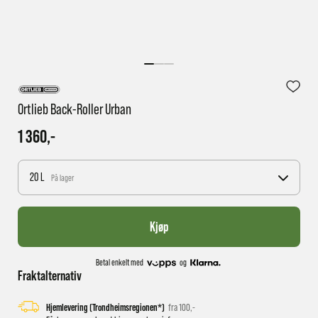
1 virkedag har e-posten trolig ikke nådd gjennom til
deg
Ortlieb Back-Roller Urban
1 360,-
20 L
På lager
Kjøp
Betal enkelt med
og
Fraktalternativ
Hjemlevering (Trondheimsregionen*)
fra 100,-