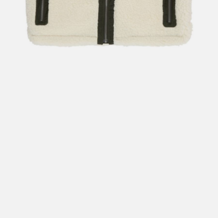
Hent i butikk: gratis
Hjemlevering i Trondheimsregionen: fra 100,-
Pakke i postkasse: 69,-
Pakke til pakkeboks eller hentested: fra 119,-
Gratis for ordrer over 2000,- med unntak av sykler, ski
og staver
Sykler, ski og staver: se frakt i produkt og utsjekk
Hjemlevering med Posten: fra 299,-
Merk at vi ikke sender til Svalbard eller Jan Mayen, da
gjelder kun hent i butikk!