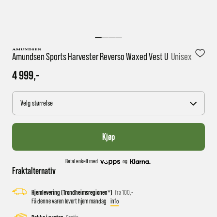
1 virkedag har e-posten trolig ikke nådd gjennom til
deg
Amundsen Sports Harvester Reverso Waxed Vest U
Unisex
4 999,-
Velg størrelse
Kjøp
Betal enkelt med
og
Fraktalternativ
Hjemlevering (Trondheimsregionen*)
fra 100,-
Få denne varen levert hjem mandag
info