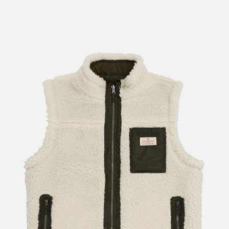
lengre leveringstid. Du vil få beskjed når det er klart for
henting. Beregn 1 virkedag ekstra ved kjøp av
sykkel/ski/skøyter.
I enkelte perioder vil det kunne oppstå noe lengre
leveringstid, som f.eks ved salg eller ferieavvikling rundt
høytider.
*Fraktfritt gjelder ikke store pakker, eksempelvis stor
sykkel
Merk at sykkel/ski alltid sendes med Postnord
grunnet
størrelse og/eller vekt