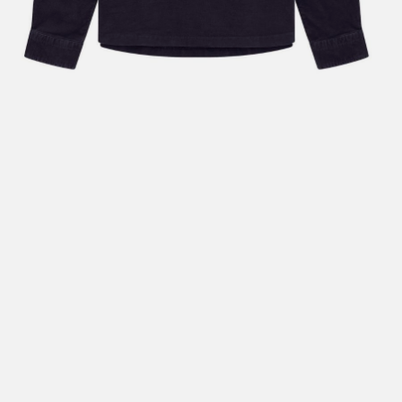
Hent i butikk: gratis
Hjemlevering i Trondheimsregionen: fra 100,-
Pakke i postkasse: 69,-
Pakke til pakkeboks eller hentested: fra 119,-
Gratis for ordrer over 2000,- med unntak av sykler, ski
og staver
Sykler, ski og staver: se frakt i produkt og utsjekk
Hjemlevering med Posten: fra 299,-
Merk at vi ikke sender til Svalbard eller Jan Mayen, da
gjelder kun hent i butikk!