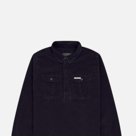
lengre leveringstid. Du vil få beskjed når det er klart for
henting. Beregn 1 virkedag ekstra ved kjøp av
sykkel/ski/skøyter.
I enkelte perioder vil det kunne oppstå noe lengre
leveringstid, som f.eks ved salg eller ferieavvikling rundt
høytider.
*Fraktfritt gjelder ikke store pakker, eksempelvis stor
sykkel
Merk at sykkel/ski alltid sendes med Postnord
grunnet
størrelse og/eller vekt