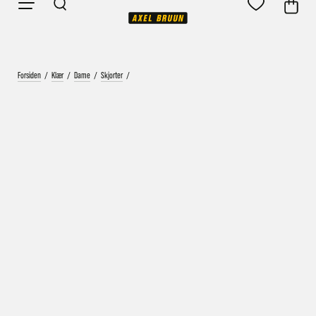
Forsiden
/
Klær
/
Dame
/
Skjorter
/
Vårt mål er alltid kort ordrebehandlingstid - rask
levering!
Vi vet at ventetid er kjedelig, derfor sender vi
alle bestillinger
samme dag
eller senest dagen etter
Bestillinger hverdager før kl. 13:30 sendes normalt sett hver
dag
Bestillinger etter fredag kl 13:30 klargjøres hos oss, men
sendes med post førstkommende virkedag (det samme vil
gjelde ved helligdager).
Kundetilpassede produkter som sykkel og ski har noe