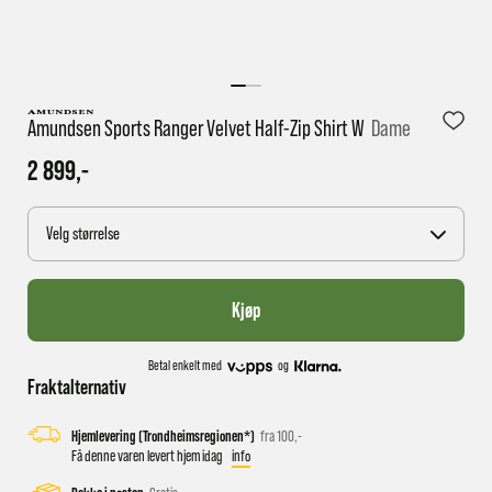
1 virkedag har e-posten trolig ikke nådd gjennom til
deg
Amundsen Sports Ranger Velvet Half-Zip Shirt W
Dame
2 899,-
Velg størrelse
Kjøp
Betal enkelt med
og
Fraktalternativ
Hjemlevering (Trondheimsregionen*)
fra 100,-
Få denne varen levert hjem idag
info