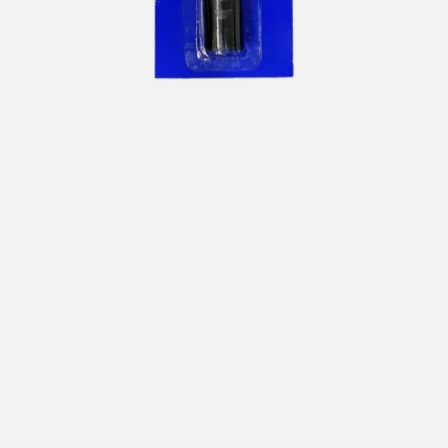
Hent i butikk: gratis
Hjemlevering i Trondheimsregionen: fra 100,-
Pakke i postkasse: 69,-
Pakke til pakkeboks eller hentested: fra 119,-
Gratis for ordrer over 2000,- med unntak av sykler, ski
og staver
Sykler, ski og staver: se frakt i produkt og utsjekk
Hjemlevering med Posten: fra 299,-
Merk at vi ikke sender til Svalbard eller Jan Mayen, da
gjelder kun hent i butikk!