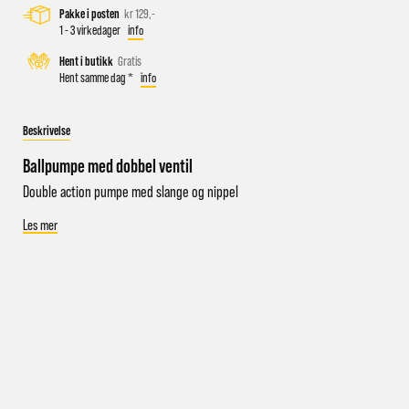
Pakke i posten
kr 129,-
1 - 3 virkedager
info
Hent i butikk
Gratis
Busstopp rett ved butikken: Prinsens gate P1/P2 og Kongens
Hent samme dag *
info
gate K1/K2.
Sykkelparkering utenfor butikken
Beskrivelse
Parkeringshus og P-plasser: Sentralbadet P-hus (nærmest),
gateparkering i St.Olavs gate.
Ballpumpe med dobbel ventil
Double action pumpe med slange og nippel
Les mer