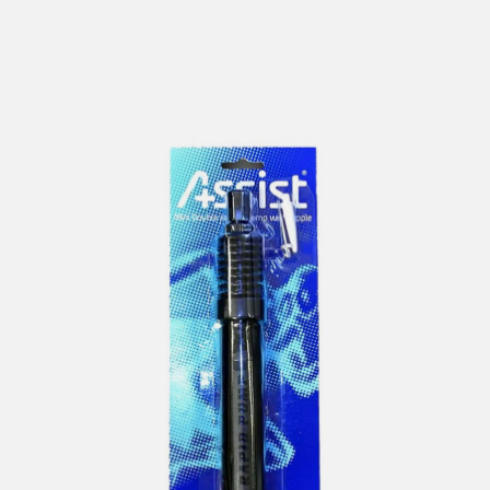
lengre leveringstid. Du vil få beskjed når det er klart for
henting. Beregn 1 virkedag ekstra ved kjøp av
sykkel/ski/skøyter.
I enkelte perioder vil det kunne oppstå noe lengre
leveringstid, som f.eks ved salg eller ferieavvikling rundt
høytider.
*Fraktfritt gjelder ikke store pakker, eksempelvis stor
sykkel
Merk at sykkel/ski alltid sendes med Postnord
grunnet
størrelse og/eller vekt