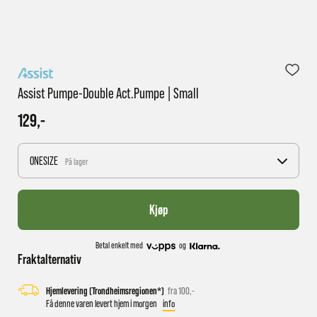
1 virkedag har e-posten trolig ikke nådd gjennom til
deg
Assist Pumpe-Double Act.pumpe | Small
129,-
ONESIZE
På lager
Kjøp
Betal enkelt med
og
Fraktalternativ
Hjemlevering (Trondheimsregionen*)
fra 100,-
Få denne varen levert hjem i morgen
info