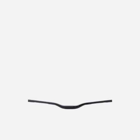
lengre leveringstid. Du vil få beskjed når det er klart for
henting. Beregn 1 virkedag ekstra ved kjøp av
sykkel/ski/skøyter.
I enkelte perioder vil det kunne oppstå noe lengre
leveringstid, som f.eks ved salg eller ferieavvikling rundt
høytider.
*Fraktfritt gjelder ikke store pakker, eksempelvis stor
sykkel
Merk at sykkel/ski alltid sendes med Postnord
grunnet
størrelse og/eller vekt