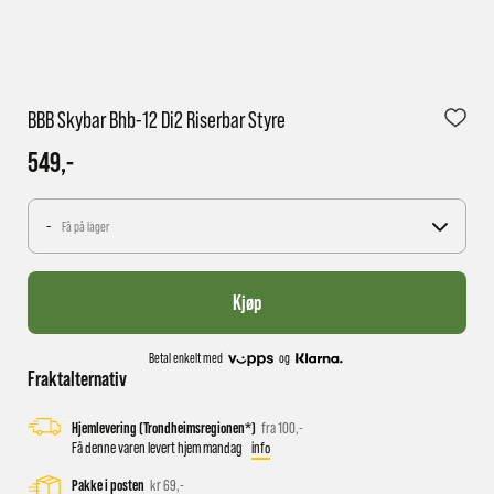
1 virkedag har e-posten trolig ikke nådd gjennom til
BBB Skybar Bhb-12 Di2 Riserbar Styre
deg
549,-
-
Få på lager
Kjøp
Betal enkelt med
og
Fraktalternativ
Hjemlevering (Trondheimsregionen*)
fra 100,-
Få denne varen levert hjem mandag
info
Pakke i posten
kr 69,-