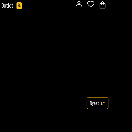
Outlet
%