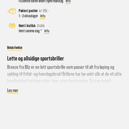
Få denne varen levert hjem mandag
info
Pakke i posten
kr 129,-
1 - 3 virkedager
info
Busstopp rett ved butikken: Prinsens gate P1/P2 og Kongens
Hent i butikk
Gratis
gate K1/K2.
Hent samme dag *
info
Sykkelparkering utenfor butikken
Parkeringshus og P-plasser: Sentralbadet P-hus (nærmest),
Beskrivelse
gateparkering i St.Olavs gate.
Lette og allsidige sportsbriller
Breeze fra
Bliz
er en lett sportsbrille som passer til alt fra løping og
sykling til fritid- og hverdagsbruk! Brillene har lav vekt slik at de vil sitte
komfortabelt på time etter time, uten forstyrrelse. Du kan enkelt
justere stangtuppene og neseputene for ekstra sikkerhet og komfort!
Les mer
Allsidig sportsbrille
Beskyttende, brede glass
Justerbare stenger og nesepute
Farge: Matte Blue