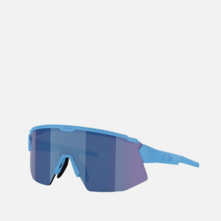
lengre leveringstid. Du vil få beskjed når det er klart for
henting. Beregn 1 virkedag ekstra ved kjøp av
sykkel/ski/skøyter.
I enkelte perioder vil det kunne oppstå noe lengre
leveringstid, som f.eks ved salg eller ferieavvikling rundt
høytider.
*Fraktfritt gjelder ikke store pakker, eksempelvis stor
sykkel
Merk at sykkel/ski alltid sendes med Postnord
grunnet
størrelse og/eller vekt