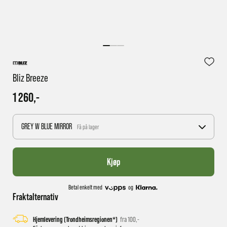
1 virkedag har e-posten trolig ikke nådd gjennom til
deg
Bliz Breeze
1 260,-
GREY W BLUE MIRROR
Få på lager
Kjøp
Betal enkelt med
og
Fraktalternativ
Hjemlevering (Trondheimsregionen*)
fra 100,-