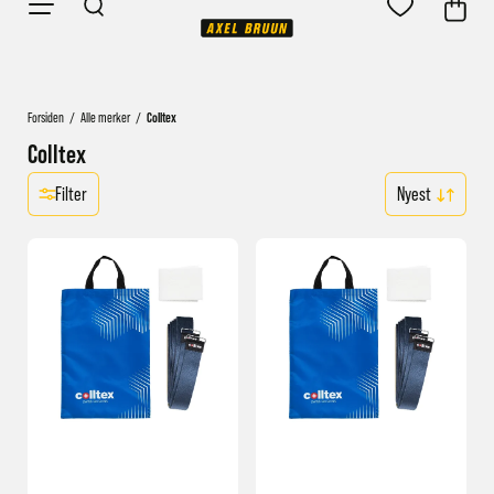
Forsiden
/
Alle merker
/
Colltex
Colltex
Filter