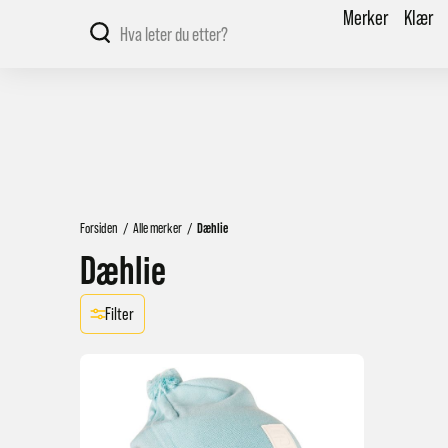
Merker
Klær
Forsiden
/
Alle merker
/
Dæhlie
Dæhlie
Filter