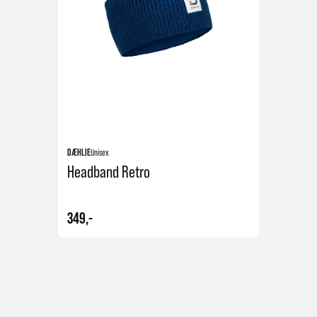
DÆHLIE
Unisex
Headband Retro
349,-
Kjøp