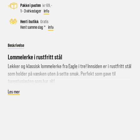
Pakke i posten
kr 69,-
1 - 3 virkedager
info
Busstopp rett ved butikken: Prinsens gate P1/P2 og Kongens
Hent i butikk
Gratis
Hent samme dag *
info
gate K1/K2.
Sykkelparkering utenfor butikken
Beskrivelse
Parkeringshus og P-plasser: Sentralbadet P-hus (nærmest),
gateparkering i St.Olavs gate.
Lommelerke i rustfritt stål
Lekker og klassisk lommelerke fra
Eagle
i tre! Innsiden er i rustfritt stål
som holder på væsken uten å sette smak. Perfekt som gave til
turentusiasten som har alt!
Spesifikasjoner:
Les mer
Lommelerke fra Eagle
Utside i tre, innside i rustfritt stål
Rommer 2,2dl
Vekt: 155g