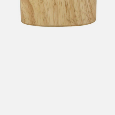
Hent i butikk: gratis
Hjemlevering i Trondheimsregionen: fra 100,-
Pakke i postkasse: 69,-
Pakke til pakkeboks eller hentested: fra 119,-
Gratis for ordrer over 2000,- med unntak av sykler, ski
og staver
Sykler, ski og staver: se frakt i produkt og utsjekk
Hjemlevering med Posten: fra 299,-
Merk at vi ikke sender til Svalbard eller Jan Mayen, da
gjelder kun hent i butikk!