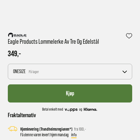
1 virkedag har e-posten trolig ikke nådd gjennom til
deg
Eagle Products Lommelerke Av Tre Og Edelstål
349,-
ONESIZE
På lager
Kjøp
Betal enkelt med
og
Fraktalternativ
Hjemlevering (Trondheimsregionen*)
fra 100,-
Få denne varen levert hjem mandag
info