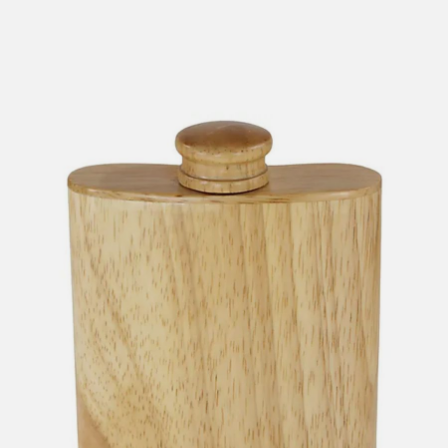
lengre leveringstid. Du vil få beskjed når det er klart for
henting. Beregn 1 virkedag ekstra ved kjøp av
sykkel/ski/skøyter.
I enkelte perioder vil det kunne oppstå noe lengre
leveringstid, som f.eks ved salg eller ferieavvikling rundt
høytider.
*Fraktfritt gjelder ikke store pakker, eksempelvis stor
sykkel
Merk at sykkel/ski alltid sendes med Postnord
grunnet
størrelse og/eller vekt