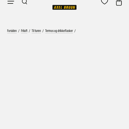
Forsiden
/
Friluft
/
Til turen
/
Termos og drikkeflasker
/
Vårt mål er alltid kort ordrebehandlingstid - rask
levering!
Vi vet at ventetid er kjedelig, derfor sender vi
alle bestillinger
samme dag
eller senest dagen etter
Bestillinger hverdager før kl. 13:30 sendes normalt sett hver
dag
Bestillinger etter fredag kl 13:30 klargjøres hos oss, men
sendes med post førstkommende virkedag (det samme vil
gjelde ved helligdager).
Kundetilpassede produkter som sykkel og ski har noe