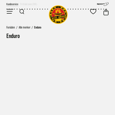
Kundeservice
Fri frakt over 2000,-
Forsiden
/
Alle merker
/
Enduro
Enduro