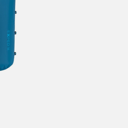
årt mål er alltid kort ordrebehandlingstid - rask levering!
Vi vet
t ventetid er kjedelig, derfor sender vi alle bestillinger
samme dag
eller senest dagen etter
linger hverdager før kl. 13:30 sendes normalt sett hver dag
linger etter fredag kl 13:30 klargjøres hos oss, men sendes med post
kommende virkedag (det samme vil gjelde ved helligdager).
ilpassede produkter som sykkel og ski har noe lengre leveringstid. Du
d når det er klart for henting. Beregn 1 virkedag ekstra ved kjøp av
l/ski/skøyter.
lte perioder vil det kunne oppstå noe lengre leveringstid, som f.eks ve
ferieavvikling rundt høytider.
fritt gjelder ikke store pakker, eksempelvis stor sykkel
at sykkel/ski alltid sendes med Postnord
grunnet størrelse og/eller v