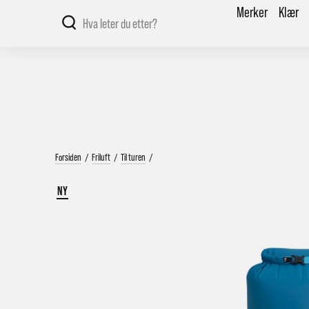
Merker
Klær
Forsiden
/
Friluft
/
Til turen
/
NY