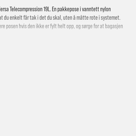
ersa Telecompression 19L. En pakkepose i vanntett nylon
 du enkelt får tak i det du skal, uten å måtte rote i systemet.
e posen hvis den ikke er fylt helt opp, og sørge for at bagasjen
 slippe ut overflødig luft når du komprimerer bagasjen, eller
.
 butikk: gratis
vering i Trondheimsregionen: fra 100,-
i postkasse: 69,-
til pakkeboks eller hentested: fra 119,-
hnozzel-pumpe
atis for ordrer over 2000,- med unntak av sykler, ski og staver
kler, ski og staver: se frakt i produkt og utsjekk
vering med Posten: fra 299,-
t vi ikke sender til Svalbard eller Jan Mayen, da gjelder kun hent i but