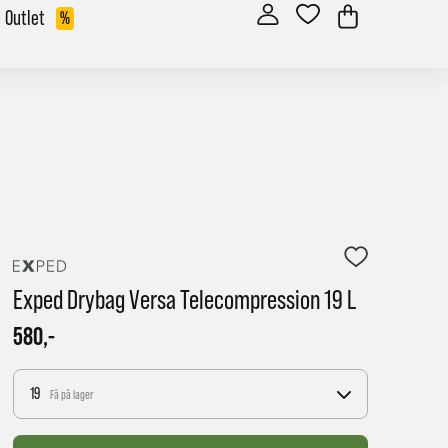
Outlet
%
Exped Drybag Versa Telecompression 19 L
580,-
19
Få på lager