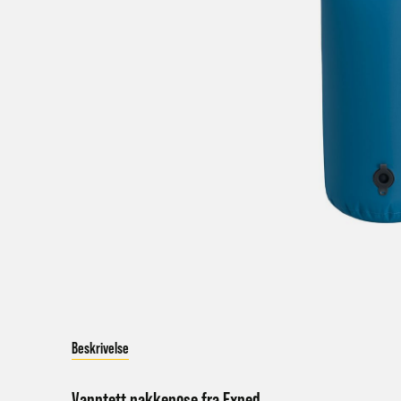
V
a
Bestil
Bestil
først
Kundet
beskje
sykke
I enke
eller 
Beskrivelse
*Frakt
Merk 
Vanntett pakkepose fra
Exped