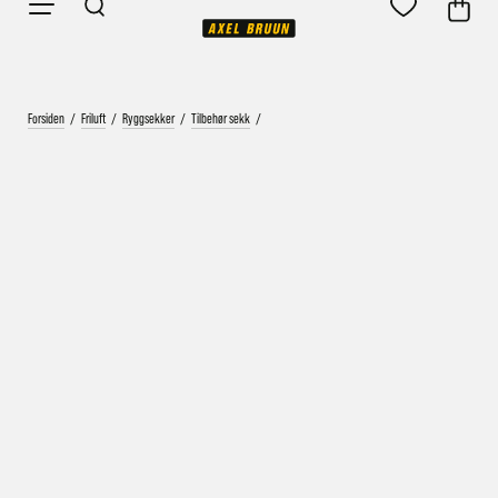
Forsiden
/
Friluft
/
Ryggsekker
/
Tilbehør sekk
/
Vårt mål er alltid kort ordrebehandlingstid - rask
levering!
Vi vet at ventetid er kjedelig, derfor sender vi
alle bestillinger
samme dag
eller senest dagen etter
Bestillinger hverdager før kl. 13:30 sendes normalt sett hver
dag
Bestillinger etter fredag kl 13:30 klargjøres hos oss, men
sendes med post førstkommende virkedag (det samme vil
gjelde ved helligdager).
Kundetilpassede produkter som sykkel og ski har noe