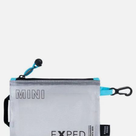
lengre leveringstid. Du vil få beskjed når det er klart for
henting. Beregn 1 virkedag ekstra ved kjøp av
sykkel/ski/skøyter.
I enkelte perioder vil det kunne oppstå noe lengre
leveringstid, som f.eks ved salg eller ferieavvikling rundt
høytider.
*Fraktfritt gjelder ikke store pakker, eksempelvis stor
sykkel
Merk at sykkel/ski alltid sendes med Postnord
grunnet
størrelse og/eller vekt