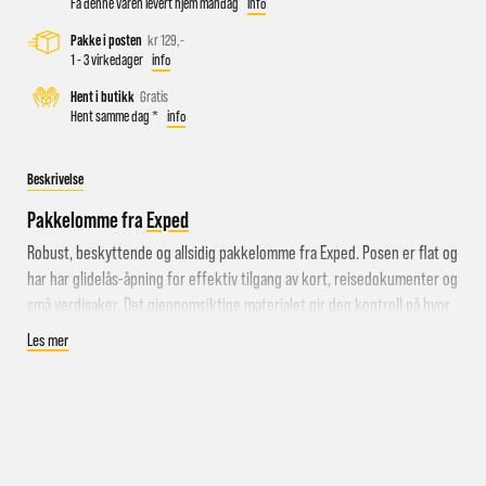
Få denne varen levert hjem mandag
info
Pakke i posten
kr 129,-
1 - 3 virkedager
info
Busstopp rett ved butikken: Prinsens gate P1/P2 og Kongens
Hent i butikk
Gratis
gate K1/K2.
Hent samme dag *
info
Sykkelparkering utenfor butikken
Parkeringshus og P-plasser: Sentralbadet P-hus (nærmest),
Beskrivelse
gateparkering i St.Olavs gate.
Pakkelomme fra
Exped
Robust, beskyttende og allsidig pakkelomme fra Exped. Posen er flat og
har har glidelås-åpning for effektiv tilgang av kort, reisedokumenter og
små verdisaker. Det gjennomsiktige materialet gir deg kontroll på hvor
ting er, uten å måtte åpne den. Posen har vannavstøtende YKK-glidelås
Les mer
som bidrar til å holde verdisakene beskyttet mot sand, støv, fukt og
vann. Kan enkelt klipses fast.
Spesifikasjoner:
Pakkelomme
Finnes i større