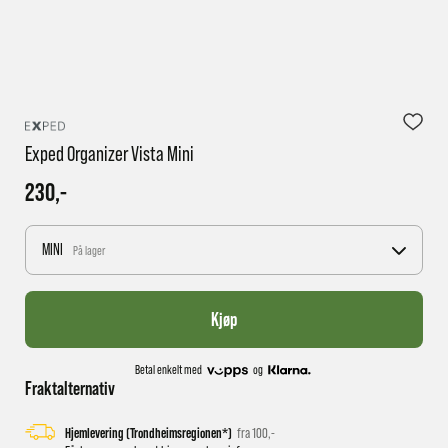
1 virkedag har e-posten trolig ikke nådd gjennom til
deg
Exped Organizer Vista Mini
230,-
MINI
På lager
Kjøp
Betal enkelt med
og
Fraktalternativ
Hjemlevering (Trondheimsregionen*)
fra 100,-