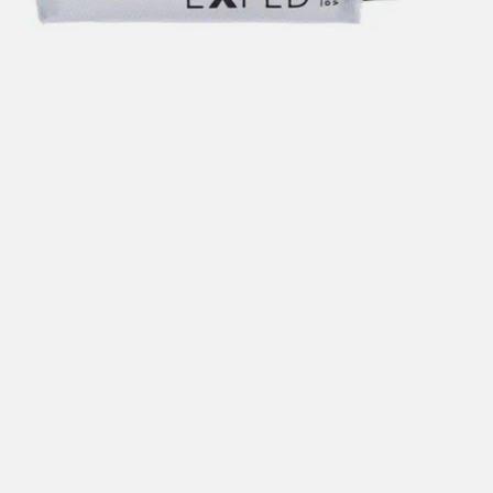
Hent i butikk: gratis
Hjemlevering i Trondheimsregionen: fra 100,-
Pakke i postkasse: 69,-
Pakke til pakkeboks eller hentested: fra 119,-
Gratis for ordrer over 2000,- med unntak av sykler, ski
og staver
Sykler, ski og staver: se frakt i produkt og utsjekk
Hjemlevering med Posten: fra 299,-
Merk at vi ikke sender til Svalbard eller Jan Mayen, da
gjelder kun hent i butikk!