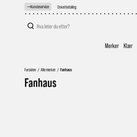
Kundeservice
Fri frakt over 2000,-
Merker
Klær
Forsiden
/
Alle merker
/
Fanhaus
Fanhaus