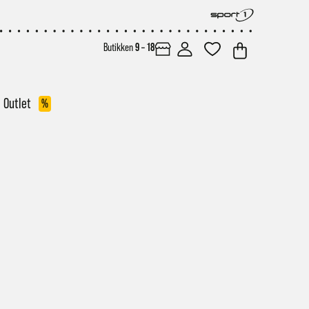
Butikken
9 – 18
Outlet
%