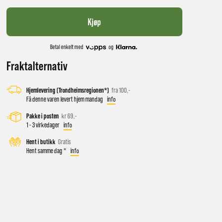
Kjøp
Betal enkelt med
og
Fraktalternativ
Hjemlevering (Trondheimsregionen*)
fra 100,-
Få denne varen levert hjem mandag
info
Pakke i posten
kr 69,-
 vil få
1 - 3 virkedager
info
Hent i butikk
Gratis
Hent samme dag *
info
d salg
ekt