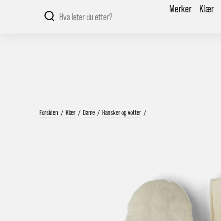
Merker
Klær
Forsiden
/
Klær
/
Dame
/
Hansker og votter
/