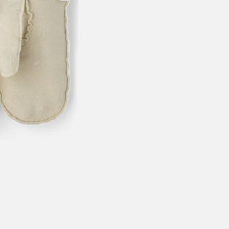
årt mål er alltid kort ordrebehandlingstid - rask levering!
Vi vet
t ventetid er kjedelig, derfor sender vi alle bestillinger
samme dag
eller senest dagen etter
linger hverdager før kl. 13:30 sendes normalt sett hver dag
linger etter fredag kl 13:30 klargjøres hos oss, men sendes med post
kommende virkedag (det samme vil gjelde ved helligdager).
ilpassede produkter som sykkel og ski har noe lengre leveringstid. Du
d når det er klart for henting. Beregn 1 virkedag ekstra ved kjøp av
l/ski/skøyter.
lte perioder vil det kunne oppstå noe lengre leveringstid, som f.eks ve
ferieavvikling rundt høytider.
fritt gjelder ikke store pakker, eksempelvis stor sykkel
at sykkel/ski alltid sendes med Postnord
grunnet størrelse og/eller v