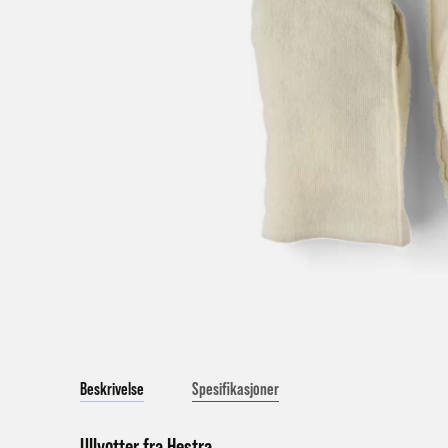
V
a
Bestil
Bestil
først
Kundet
beskje
sykke
I enke
eller 
Beskrivelse
Spesifikasjoner
*Frakt
Merk 
Ullvotter fra
Hestra