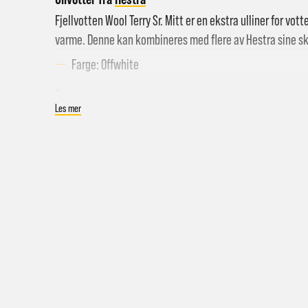
Fjellvotten Wool Terry Sr. Mitt er en ekstra ulliner for vott
varme. Denne kan kombineres med flere av Hestra sine ska
Farge: Offwhite
Størrelsesguide
Les mer
Er du usikker på hvilken størrelse du skal ha? Størrelsesg
betyr det bredeste punktet på håndflaten når hånden ligger
Hent i
Hjemle
Størrelse
6
7
Lengde
160 mm
171 mm
Pakke 
Omkrets
152 mm
178 mm
Pakke 
Gr
Sy
Hjemle
Merk a