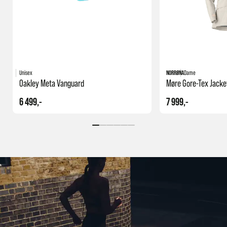
Unisex
NORRØNA
Dame
Oakley Meta Vanguard
Møre Gore-Tex Jacke
6 499,-
7 999,-