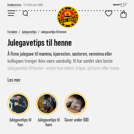
Kundeservice
Rask levering 1-3 dager
Forsiden
/
Julegavetips
/
Julegavetips til henne
Julegavetips til henne
Å finne julegave til mamma, kjæresten, søsteren, venninna eller
kollegaen trenger ikke være vanskelig. Vi har samlet våre beste
julegavetips til henne – enten hun elsker å løpe, gå turer eller trene
inne.
Les mer
Her finner du gode gavetips til henne fra kjente merkevarer. Perfekt
både for hun som lever i turbuksa – og for hun som helst kombinerer
komfort med stil. Uansett hvem du handler til, finner du garantert noe
som faller i smak.
Julegavetips til
Julegavetips til
Gaver under 500
han
barn