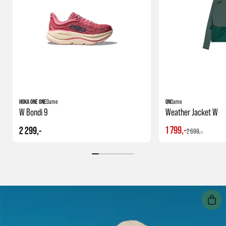
HOKA ONE ONE
Dame
ON
Dame
W Bondi 9
Weather Jacket W
1 799,-
2 299,-
2 699,-