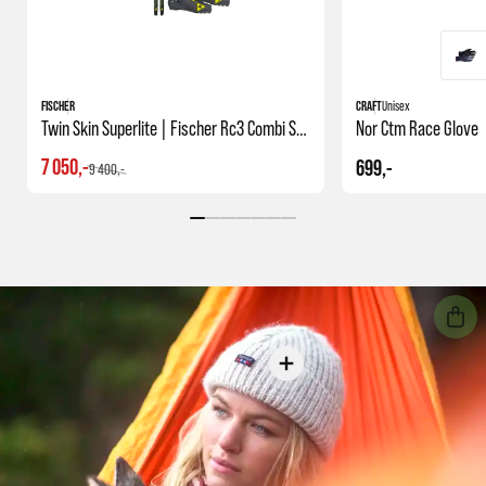
FISCHER
CRAFT
Unisex
Twin Skin Superlite | Fischer Rc3 Combi Sko | Felleskipakke
Nor Ctm Race Glove
7 050,-
699,-
9 400,-