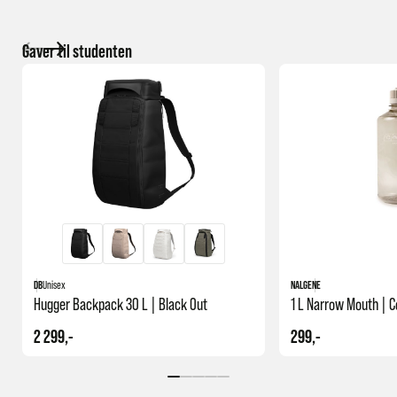
Gaver til studenten
DB
Unisex
NALGENE
Hugger Backpack 30 L | Black Out
1 L Narrow Mouth | C
2 299,-
299,-