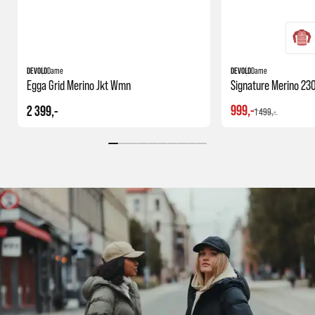
DEVOLD
Dame
DEVOLD
Dame
Egga Grid Merino Jkt Wmn
Signature Merino 23
999,-
2 399,-
1 499,-