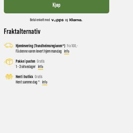
Kjøp
Betal enkelt med
og
Fraktalternativ
Hjemlevering (Trondheimsregionen*)
fra 100,-
Få denne varen levert hjem mandag
info
Pakke i posten
Gratis
1 - 3 virkedager
info
Hent i butikk
Gratis
Hent samme dag *
info
 vil få
d salg