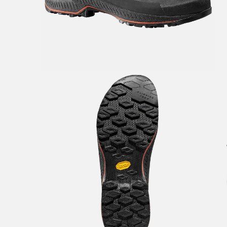
V
a
Bestil
Bestil
først
Kundet
beskje
sykke
I enke
eller 
*Frakt