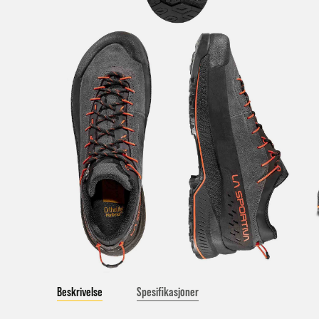
Merk 
Hent i
Hjemle
Pakke 
Pakke 
Gr
Sy
Beskrivelse
Spesifikasjoner
Hjemle