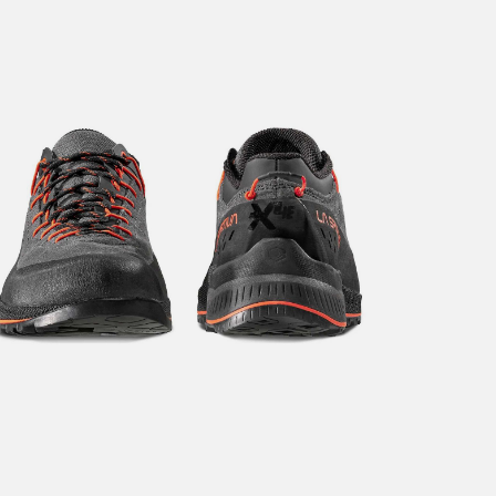
at sykkel/ski alltid sendes med Postnord
grunnet størrelse og/eller v
 butikk: gratis
vering i Trondheimsregionen: fra 100,-
i postkasse: 69,-
til pakkeboks eller hentested: fra 119,-
atis for ordrer over 2000,- med unntak av sykler, ski og staver
kler, ski og staver: se frakt i produkt og utsjekk
vering med Posten: fra 299,-