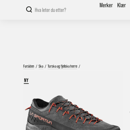
Merker
Klær
Forsiden
/
Sko
/
Tursko og fjellsko herre
/
NY