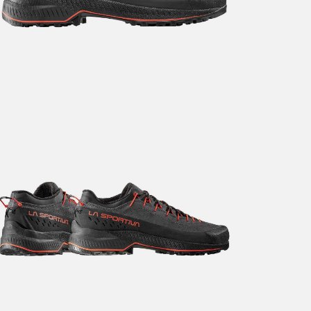
årt mål er alltid kort ordrebehandlingstid - rask levering!
Vi vet
t ventetid er kjedelig, derfor sender vi alle bestillinger
samme dag
eller senest dagen etter
linger hverdager før kl. 13:30 sendes normalt sett hver dag
linger etter fredag kl 13:30 klargjøres hos oss, men sendes med post
kommende virkedag (det samme vil gjelde ved helligdager).
ilpassede produkter som sykkel og ski har noe lengre leveringstid. Du
d når det er klart for henting. Beregn 1 virkedag ekstra ved kjøp av
l/ski/skøyter.
lte perioder vil det kunne oppstå noe lengre leveringstid, som f.eks ve
ferieavvikling rundt høytider.
fritt gjelder ikke store pakker, eksempelvis stor sykkel