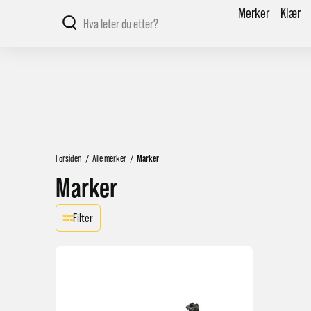
Merker
Klær
Forsiden
/
Alle merker
/
Marker
Marker
Filter