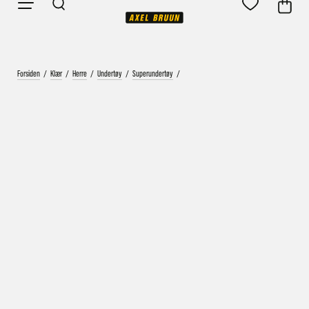
Forsiden
/
Klær
/
Herre
/
Undertøy
/
Superundertøy
/
Vårt mål er alltid kort ordrebehandlingstid - rask
levering!
Vi vet at ventetid er kjedelig, derfor sender vi
alle bestillinger
samme dag
eller senest dagen etter
Bestillinger hverdager før kl. 13:30 sendes normalt sett hver
dag
Bestillinger etter fredag kl 13:30 klargjøres hos oss, men
sendes med post førstkommende virkedag (det samme vil
gjelde ved helligdager).
Kundetilpassede produkter som sykkel og ski har noe