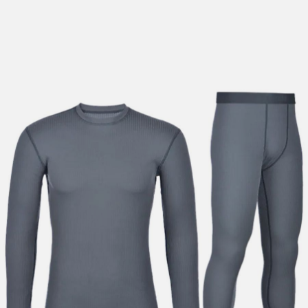
lengre leveringstid. Du vil få beskjed når det er klart for
henting. Beregn 1 virkedag ekstra ved kjøp av
sykkel/ski/skøyter.
I enkelte perioder vil det kunne oppstå noe lengre
leveringstid, som f.eks ved salg eller ferieavvikling rundt
høytider.
*Fraktfritt gjelder ikke store pakker, eksempelvis stor
sykkel
Merk at sykkel/ski alltid sendes med Postnord
grunnet
størrelse og/eller vekt