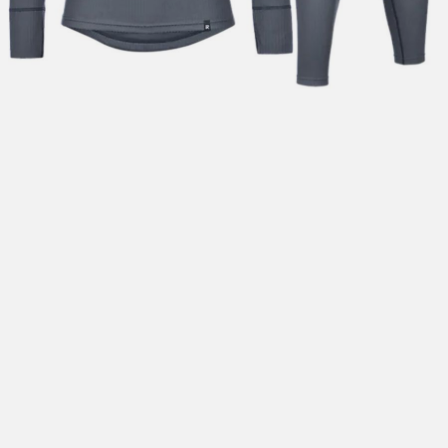
Hent i butikk: gratis
Hjemlevering i Trondheimsregionen: fra 100,-
Pakke i postkasse: 69,-
Pakke til pakkeboks eller hentested: fra 119,-
Gratis for ordrer over 2000,- med unntak av sykler, ski
og staver
Sykler, ski og staver: se frakt i produkt og utsjekk
Hjemlevering med Posten: fra 299,-
Merk at vi ikke sender til Svalbard eller Jan Mayen, da
gjelder kun hent i butikk!