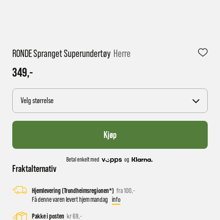
1 virkedag har e-posten trolig ikke nådd gjennom til
RONDE Spranget Superundertøy
Herre
deg
349,-
Velg størrelse
Kjøp
Betal enkelt med
og
Fraktalternativ
Hjemlevering (Trondheimsregionen*)
fra 100,-
Få denne varen levert hjem mandag
info
Pakke i posten
kr 69,-