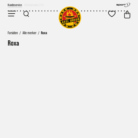
Kundeservice
Fri frakt over 2000,-
Forsiden
/
Alle merker
/
Roxa
Roxa