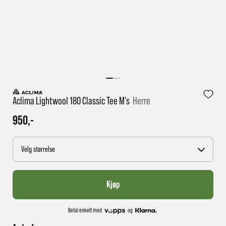
1 virkedag har e-posten trolig ikke nådd gjennom til
deg
Aclima Lightwool 180 Classic Tee M's
Herre
950,-
Velg størrelse
Kjøp
Betal enkelt med
og