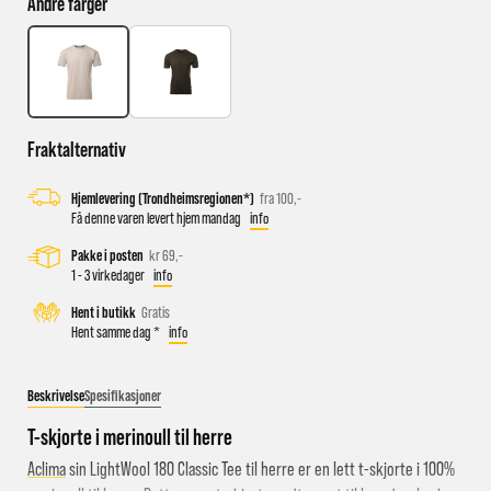
Andre farger
Busstopp rett ved butikken: Prinsens gate P1/P2 og Kongens
gate K1/K2.
Sykkelparkering utenfor butikken
Fraktalternativ
Parkeringshus og P-plasser: Sentralbadet P-hus (nærmest),
gateparkering i St.Olavs gate.
Hjemlevering (Trondheimsregionen*)
fra 100,-
Få denne varen levert hjem mandag
info
Pakke i posten
kr 69,-
1 - 3 virkedager
info
Hent i butikk
Gratis
Hent samme dag *
info
Beskrivelse
Spesifikasjoner
T-skjorte i merinoull til herre
Aclima
sin LightWool 180 Classic Tee til herre er en lett t-skjorte i 100%