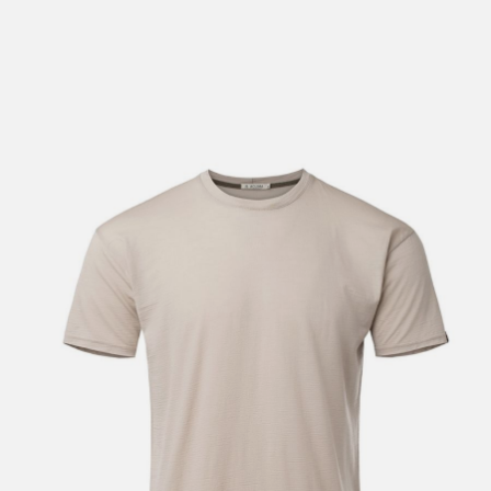
lengre leveringstid. Du vil få beskjed når det er klart for
henting. Beregn 1 virkedag ekstra ved kjøp av
sykkel/ski/skøyter.
I enkelte perioder vil det kunne oppstå noe lengre
leveringstid, som f.eks ved salg eller ferieavvikling rundt
høytider.
*Fraktfritt gjelder ikke store pakker, eksempelvis stor
sykkel
Merk at sykkel/ski alltid sendes med Postnord
grunnet
størrelse og/eller vekt