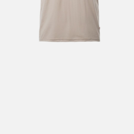
Hent i butikk: gratis
Hjemlevering i Trondheimsregionen: fra 100,-
Pakke i postkasse: 69,-
Pakke til pakkeboks eller hentested: fra 119,-
Gratis for ordrer over 2000,- med unntak av sykler, ski
og staver
Sykler, ski og staver: se frakt i produkt og utsjekk
Hjemlevering med Posten: fra 299,-
Merk at vi ikke sender til Svalbard eller Jan Mayen, da
gjelder kun hent i butikk!