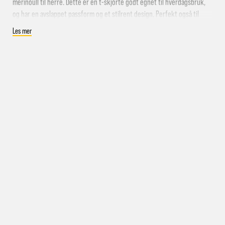
Levering samme kveld
merinoull til herre. Dette er en t-skjorte godt egnet til hverdagsbruk,
og har en avslappet passform og et stilrent design. Perfekt også til
aktivitet både på vinter, vår, sommer og høst! T-skjorta er laget i 100%
Les mer
ull som gjør at den naturlig har isolerende, fukttransporterende og
inkludert
lukthemmende egenskaper.
Spesifikasjoner:
Ull t-skjorte til herre
100% merinoull
Farge: Simply Taupe
Ta kontakt med oss
pakke i postkassen