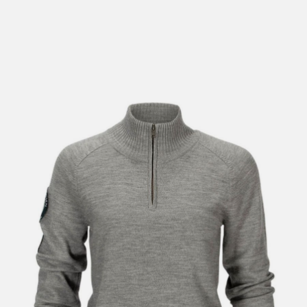
lengre leveringstid. Du vil få beskjed når det er klart for
henting. Beregn 1 virkedag ekstra ved kjøp av
sykkel/ski/skøyter.
I enkelte perioder vil det kunne oppstå noe lengre
leveringstid, som f.eks ved salg eller ferieavvikling rundt
høytider.
*Fraktfritt gjelder ikke store pakker, eksempelvis stor
sykkel
Merk at sykkel/ski alltid sendes med Postnord
grunnet
størrelse og/eller vekt