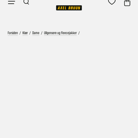
Forsiden
/
Klær
/
Dame
/
Ullgensere og fleecejakker
/
Vårt mål er alltid kort ordrebehandlingstid - rask
levering!
Vi vet at ventetid er kjedelig, derfor sender vi
alle bestillinger
samme dag
eller senest dagen etter
Bestillinger hverdager før kl. 13:30 sendes normalt sett hver
dag
Bestillinger etter fredag kl 13:30 klargjøres hos oss, men
sendes med post førstkommende virkedag (det samme vil
gjelde ved helligdager).
Kundetilpassede produkter som sykkel og ski har noe