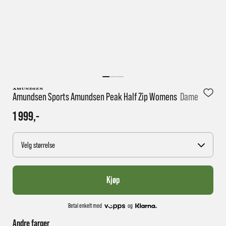
1 virkedag har e-posten trolig ikke nådd gjennom til
deg
Amundsen Sports Amundsen Peak Half Zip Womens
Dame
1 999,-
Velg størrelse
Kjøp
Betal enkelt med
og
Andre farger