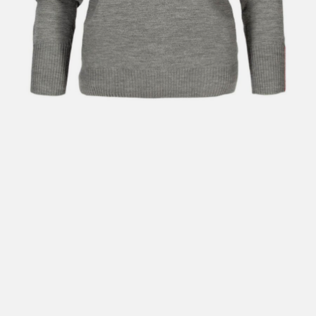
Hent i butikk: gratis
Hjemlevering i Trondheimsregionen: fra 100,-
Pakke i postkasse: 69,-
Pakke til pakkeboks eller hentested: fra 119,-
Gratis for ordrer over 2000,- med unntak av sykler, ski
og staver
Sykler, ski og staver: se frakt i produkt og utsjekk
Hjemlevering med Posten: fra 299,-
Merk at vi ikke sender til Svalbard eller Jan Mayen, da
gjelder kun hent i butikk!