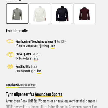
Busstopp rett ved butikken: Prinsens gate P1/P2 og Kongens
gate K1/K2.
Sykkelparkering utenfor butikken
Fraktalternativ
Parkeringshus og P-plasser: Sentralbadet P-hus (nærmest),
Hjemlevering (Trondheimsregionen*)
fra 100,-
gateparkering i St.Olavs gate.
Få denne varen levert hjem idag
info
Pakke i posten
kr 129,-
1 - 3 virkedager
info
Hent i butikk
Gratis
Hent samme dag *
info
Beskrivelse
Spesifikasjoner
Tynn ullgenser fra
Amundsen Sports
Amundsen Peak Half Zip Womens er en myk og komfortabel genser i
100% høykvalitets lammeull fra indre Mongolia. Genseren passer like