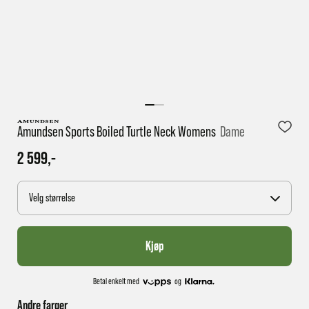
1 virkedag har e-posten trolig ikke nådd gjennom til
deg
Amundsen Sports Boiled Turtle Neck Womens
Dame
2 599,-
Velg størrelse
Kjøp
Betal enkelt med
og
Andre farger