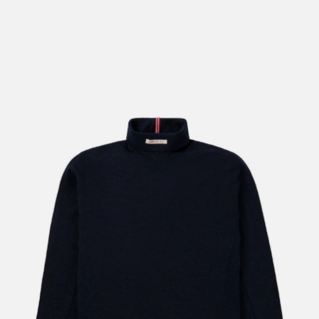
lengre leveringstid. Du vil få beskjed når det er klart for
henting. Beregn 1 virkedag ekstra ved kjøp av
sykkel/ski/skøyter.
I enkelte perioder vil det kunne oppstå noe lengre
leveringstid, som f.eks ved salg eller ferieavvikling rundt
høytider.
*Fraktfritt gjelder ikke store pakker, eksempelvis stor
sykkel
Merk at sykkel/ski alltid sendes med Postnord
grunnet
størrelse og/eller vekt