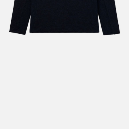
Hent i butikk: gratis
Hjemlevering i Trondheimsregionen: fra 100,-
Pakke i postkasse: 69,-
Pakke til pakkeboks eller hentested: fra 119,-
Gratis for ordrer over 2000,- med unntak av sykler, ski
og staver
Sykler, ski og staver: se frakt i produkt og utsjekk
Hjemlevering med Posten: fra 299,-
Merk at vi ikke sender til Svalbard eller Jan Mayen, da
gjelder kun hent i butikk!