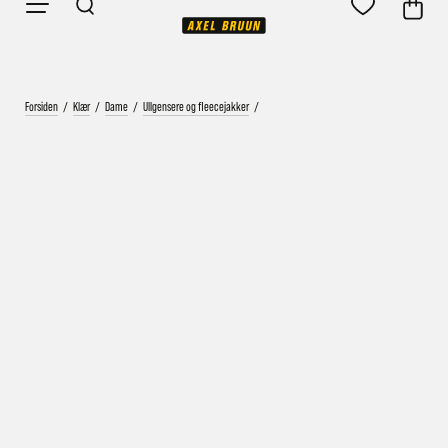
Forsiden
/
Klær
/
Dame
/
Ullgensere og fleecejakker
/
Vårt mål er alltid kort ordrebehandlingstid - rask
levering!
Vi vet at ventetid er kjedelig, derfor sender vi
alle bestillinger
samme dag
eller senest dagen etter
Bestillinger hverdager før kl. 13:30 sendes normalt sett hver
dag
Bestillinger etter fredag kl 13:30 klargjøres hos oss, men
sendes med post førstkommende virkedag (det samme vil
gjelde ved helligdager).
Kundetilpassede produkter som sykkel og ski har noe