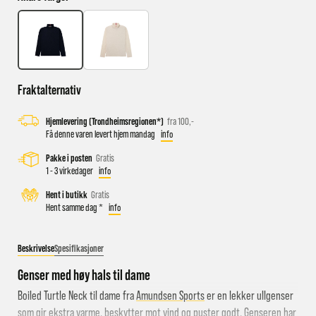
Busstopp rett ved butikken: Prinsens gate P1/P2 og Kongens
gate K1/K2.
Sykkelparkering utenfor butikken
Fraktalternativ
Parkeringshus og P-plasser: Sentralbadet P-hus (nærmest),
Hjemlevering (Trondheimsregionen*)
fra 100,-
gateparkering i St.Olavs gate.
Få denne varen levert hjem mandag
info
Pakke i posten
Gratis
1 - 3 virkedager
info
Hent i butikk
Gratis
Hent samme dag *
info
Beskrivelse
Spesifikasjoner
Genser med høy hals til dame
Boiled Turtle Neck til dame fra
Amundsen Sports
er en lekker ullgenser
som gir ekstra varme, beskytter mot vind og puster godt. Genseren har