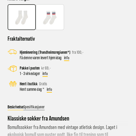
Busstopp rett ved butikken: Prinsens gate P1/P2 og Kongens
gate K1/K2.
Sykkelparkering utenfor butikken
Fraktalternativ
Parkeringshus og P-plasser: Sentralbadet P-hus (nærmest),
Hjemlevering (Trondheimsregionen*)
fra 100,-
gateparkering i St.Olavs gate.
Få denne varen levert hjem idag
info
Pakke i posten
kr 69,-
1 - 3 virkedager
info
Hent i butikk
Gratis
Hent samme dag *
info
Beskrivelse
Spesifikasjoner
Klassiske sokker fra Amundsen
Bomullssokker fra Amundsen med vintage atletisk design. Laget i
økologisk bomull som puster godt, like fin til trening som til