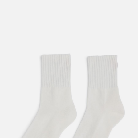
lengre leveringstid. Du vil få beskjed når det er klart for
henting. Beregn 1 virkedag ekstra ved kjøp av
sykkel/ski/skøyter.
I enkelte perioder vil det kunne oppstå noe lengre
leveringstid, som f.eks ved salg eller ferieavvikling rundt
høytider.
*Fraktfritt gjelder ikke store pakker, eksempelvis stor
sykkel
Merk at sykkel/ski alltid sendes med Postnord
grunnet
størrelse og/eller vekt