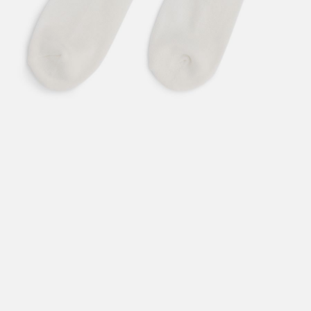
Hent i butikk: gratis
Hjemlevering i Trondheimsregionen: fra 100,-
Pakke i postkasse: 69,-
Pakke til pakkeboks eller hentested: fra 119,-
Gratis for ordrer over 2000,- med unntak av sykler, ski
og staver
Sykler, ski og staver: se frakt i produkt og utsjekk
Hjemlevering med Posten: fra 299,-
Merk at vi ikke sender til Svalbard eller Jan Mayen, da
gjelder kun hent i butikk!