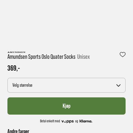
1 virkedag har e-posten trolig ikke nådd gjennom til
deg
Amundsen Sports Oslo Quater Socks
Unisex
369,-
Velg størrelse
Kjøp
Betal enkelt med
og
Andre farger