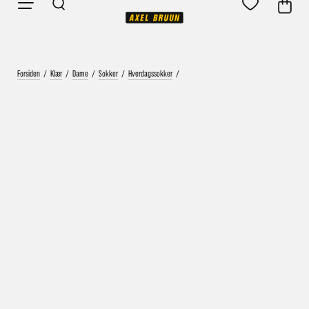
Forsiden
/
Klær
/
Dame
/
Sokker
/
Hverdagssokker
/
Vårt mål er alltid kort ordrebehandlingstid - rask
levering!
Vi vet at ventetid er kjedelig, derfor sender vi
alle bestillinger
samme dag
eller senest dagen etter
Bestillinger hverdager før kl. 13:30 sendes normalt sett hver
dag
Bestillinger etter fredag kl 13:30 klargjøres hos oss, men
sendes med post førstkommende virkedag (det samme vil
gjelde ved helligdager).
Kundetilpassede produkter som sykkel og ski har noe