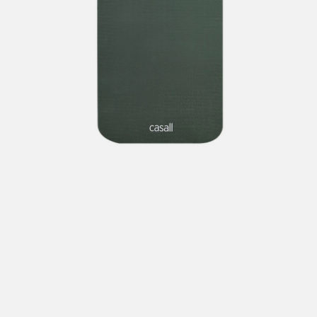
Hent i butikk: gratis
Hjemlevering i Trondheimsregionen: fra 100,-
Pakke i postkasse: 69,-
Pakke til pakkeboks eller hentested: fra 119,-
Gratis for ordrer over 2000,- med unntak av sykler, ski
og staver
Sykler, ski og staver: se frakt i produkt og utsjekk
Hjemlevering med Posten: fra 299,-
Merk at vi ikke sender til Svalbard eller Jan Mayen, da
gjelder kun hent i butikk!