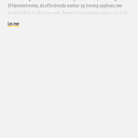
Levering samme kveld
til hjemmetrening, da utfordrende øvelser og trening oppleves mer
komfortabelt på alle typer gulv. Denne treningsmatten egner seg godt
til all slags trening, som både pilates, yoga, styrketrening og stretching.
Les mer
Myk og polstret treningsmatte.
inkludert
Den er hele 1,5 cm tykk, noe som gjør utfordrenede øvelser og
trening mer komfortabel på alle typer gulv
Størrelse: 190 x 60 x 1,5 cm
Håndvaskes med kaldt vann
Farge: Dark Teal
Ta kontakt med oss
pakke i postkassen