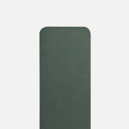
lengre leveringstid. Du vil få beskjed når det er klart for
henting. Beregn 1 virkedag ekstra ved kjøp av
sykkel/ski/skøyter.
I enkelte perioder vil det kunne oppstå noe lengre
leveringstid, som f.eks ved salg eller ferieavvikling rundt
høytider.
*Fraktfritt gjelder ikke store pakker, eksempelvis stor
sykkel
Merk at sykkel/ski alltid sendes med Postnord
grunnet
størrelse og/eller vekt