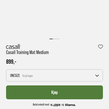
1 virkedag har e-posten trolig ikke nådd gjennom til
deg
Casall Training Mat Medium
899,-
ONESIZE
Få på lager
Kjøp
Betal enkelt med
og