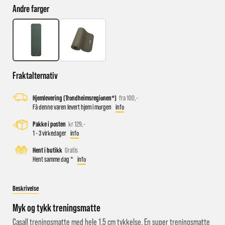
Andre farger
Busstopp rett ved butikken: Prinsens gate P1/P2 og Kongens
gate K1/K2.
Sykkelparkering utenfor butikken
Fraktalternativ
Parkeringshus og P-plasser: Sentralbadet P-hus (nærmest),
gateparkering i St.Olavs gate.
Hjemlevering (Trondheimsregionen*)
fra 100,-
Få denne varen levert hjem i morgen
info
Pakke i posten
kr 129,-
1 - 3 virkedager
info
Hent i butikk
Gratis
Hent samme dag *
info
Beskrivelse
Myk og tykk treningsmatte
Casall treningsmatte med hele 1,5 cm tykkelse. En super treningsmatte