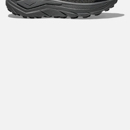
Hent i butikk: gratis
Hjemlevering i Trondheimsregionen: fra 100,-
Pakke i postkasse: 69,-
Pakke til pakkeboks eller hentested: fra 119,-
Gratis for ordrer over 2000,- med unntak av sykler, ski
og staver
Sykler, ski og staver: se frakt i produkt og utsjekk
Hjemlevering med Posten: fra 299,-
Merk at vi ikke sender til Svalbard eller Jan Mayen, da
gjelder kun hent i butikk!