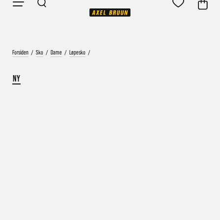
Forsiden
/
Sko
/
Dame
/
Løpesko
/
NY
Vårt mål er alltid kort ordrebehandlingstid - rask
levering!
Vi vet at ventetid er kjedelig, derfor sender vi
alle bestillinger
samme dag
eller senest dagen etter
Bestillinger hverdager før kl. 13:30 sendes normalt sett hver
dag
Bestillinger etter fredag kl 13:30 klargjøres hos oss, men
sendes med post førstkommende virkedag (det samme vil
gjelde ved helligdager).
Kundetilpassede produkter som sykkel og ski har noe