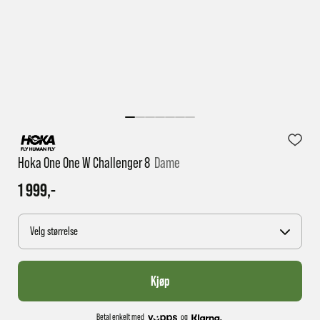
1 virkedag har e-posten trolig ikke nådd gjennom til
deg
Hoka One One W Challenger 8
Dame
1 999,-
Velg størrelse
Kjøp
Betal enkelt med
og