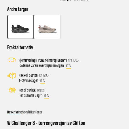
Andre farger
Busstopp rett ved butikken: Prinsens gate P1/P2 og Kongens
gate K1/K2.
Sykkelparkering utenfor butikken
Parkeringshus og P-plasser: Sentralbadet P-hus (nærmest),
Fraktalternativ
gateparkering i St.Olavs gate.
Hjemlevering (Trondheimsregionen*)
fra 100,-
Få denne varen levert hjem i morgen
info
Pakke i posten
kr 129,-
1 - 3 virkedager
info
Hent i butikk
Gratis
Hent samme dag *
info
Beskrivelse
Spesifikasjoner
W Challenger 8 - terrengversjon av Clifton