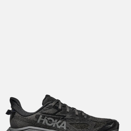
lengre leveringstid. Du vil få beskjed når det er klart for
henting. Beregn 1 virkedag ekstra ved kjøp av
sykkel/ski/skøyter.
I enkelte perioder vil det kunne oppstå noe lengre
leveringstid, som f.eks ved salg eller ferieavvikling rundt
høytider.
*Fraktfritt gjelder ikke store pakker, eksempelvis stor
sykkel
Merk at sykkel/ski alltid sendes med Postnord
grunnet
størrelse og/eller vekt