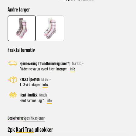
Andre farger
Busstopp rett ved butikken: Prinsens gate P1/P2 og Kongens
gate K1/K2.
Sykkelparkering utenfor butikken
Parkeringshus og P-plasser: Sentralbadet P-hus (nærmest),
Fraktalternativ
gateparkering i St.Olavs gate.
Hjemlevering (Trondheimsregionen*)
fra 100,-
Få denne varen levert hjem i morgen
info
Pakke i posten
kr 69,-
1 - 3 virkedager
info
Hent i butikk
Gratis
Hent samme dag *
info
Beskrivelse
Spesifikasjoner
2pk
Kari Traa
ullsokker