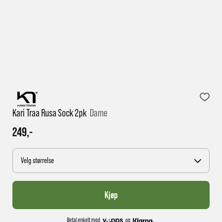
1 virkedag har e-posten trolig ikke nådd gjennom til
deg
Kari Traa Rusa Sock 2pk
Dame
249,-
Velg størrelse
Kjøp
Betal enkelt med
og