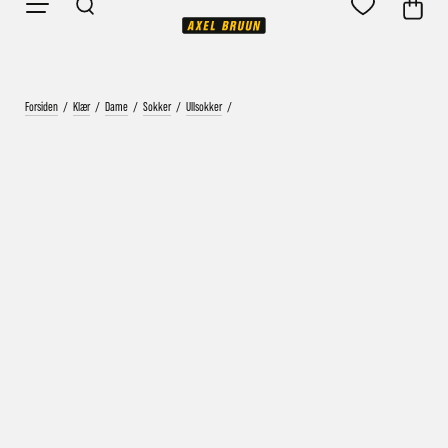
Forsiden
/
Klær
/
Dame
/
Sokker
/
Ullsokker
/
Vårt mål er alltid kort ordrebehandlingstid - rask
levering!
Vi vet at ventetid er kjedelig, derfor sender vi
alle bestillinger
samme dag
eller senest dagen etter
Bestillinger hverdager før kl. 13:30 sendes normalt sett hver
dag
Bestillinger etter fredag kl 13:30 klargjøres hos oss, men
sendes med post førstkommende virkedag (det samme vil
gjelde ved helligdager).
Kundetilpassede produkter som sykkel og ski har noe