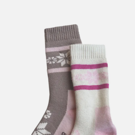
lengre leveringstid. Du vil få beskjed når det er klart for
henting. Beregn 1 virkedag ekstra ved kjøp av
sykkel/ski/skøyter.
I enkelte perioder vil det kunne oppstå noe lengre
leveringstid, som f.eks ved salg eller ferieavvikling rundt
høytider.
*Fraktfritt gjelder ikke store pakker, eksempelvis stor
sykkel
Merk at sykkel/ski alltid sendes med Postnord
grunnet
størrelse og/eller vekt