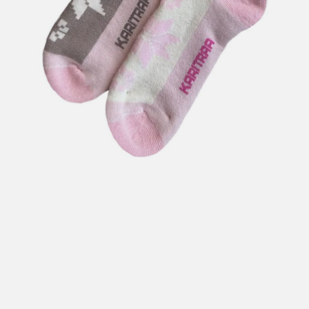
Hent i butikk: gratis
Hjemlevering i Trondheimsregionen: fra 100,-
Pakke i postkasse: 69,-
Pakke til pakkeboks eller hentested: fra 119,-
Gratis for ordrer over 2000,- med unntak av sykler, ski
og staver
Sykler, ski og staver: se frakt i produkt og utsjekk
Hjemlevering med Posten: fra 299,-
Merk at vi ikke sender til Svalbard eller Jan Mayen, da
gjelder kun hent i butikk!