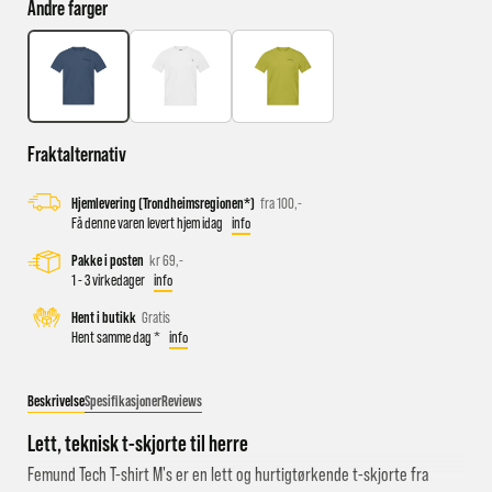
Andre farger
Busstopp rett ved butikken: Prinsens gate P1/P2 og Kongens
gate K1/K2.
Sykkelparkering utenfor butikken
Fraktalternativ
Parkeringshus og P-plasser: Sentralbadet P-hus (nærmest),
gateparkering i St.Olavs gate.
Hjemlevering (Trondheimsregionen*)
fra 100,-
Få denne varen levert hjem idag
info
Pakke i posten
kr 69,-
1 - 3 virkedager
info
Hent i butikk
Gratis
Hent samme dag *
info
Beskrivelse
Spesifikasjoner
Reviews
Lett, teknisk t-skjorte til herre
Femund Tech T-shirt M's er en lett og hurtigtørkende t-skjorte fra