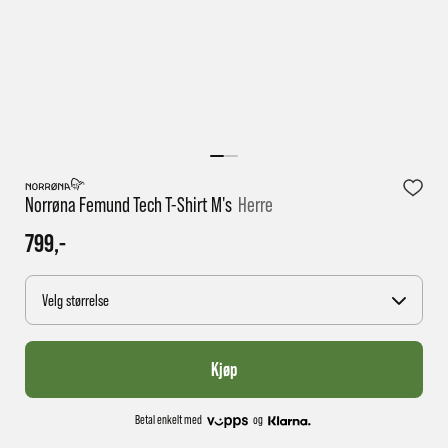
1 virkedag har e-posten trolig ikke nådd gjennom til
deg
Norrøna Femund Tech T-Shirt M's
Herre
799,-
Velg størrelse
Kjøp
Betal enkelt med
og