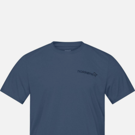
lengre leveringstid. Du vil få beskjed når det er klart for
henting. Beregn 1 virkedag ekstra ved kjøp av
sykkel/ski/skøyter.
I enkelte perioder vil det kunne oppstå noe lengre
leveringstid, som f.eks ved salg eller ferieavvikling rundt
høytider.
*Fraktfritt gjelder ikke store pakker, eksempelvis stor
sykkel
Merk at sykkel/ski alltid sendes med Postnord
grunnet
størrelse og/eller vekt