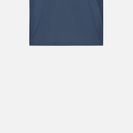
Hent i butikk: gratis
Hjemlevering i Trondheimsregionen: fra 100,-
Pakke i postkasse: 69,-
Pakke til pakkeboks eller hentested: fra 119,-
Gratis for ordrer over 2000,- med unntak av sykler, ski
og staver
Sykler, ski og staver: se frakt i produkt og utsjekk
Hjemlevering med Posten: fra 299,-
Merk at vi ikke sender til Svalbard eller Jan Mayen, da
gjelder kun hent i butikk!