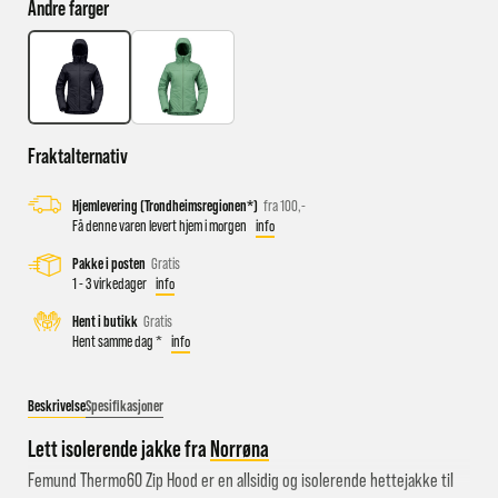
Andre farger
Busstopp rett ved butikken: Prinsens gate P1/P2 og Kongens
gate K1/K2.
Sykkelparkering utenfor butikken
Fraktalternativ
Parkeringshus og P-plasser: Sentralbadet P-hus (nærmest),
gateparkering i St.Olavs gate.
Hjemlevering (Trondheimsregionen*)
fra 100,-
Få denne varen levert hjem i morgen
info
Pakke i posten
Gratis
1 - 3 virkedager
info
Hent i butikk
Gratis
Hent samme dag *
info
Beskrivelse
Spesifikasjoner
Lett isolerende jakke fra
Norrøna
Femund Thermo60 Zip Hood er en allsidig og isolerende hettejakke til