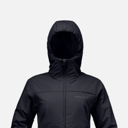
lengre leveringstid. Du vil få beskjed når det er klart for
henting. Beregn 1 virkedag ekstra ved kjøp av
sykkel/ski/skøyter.
I enkelte perioder vil det kunne oppstå noe lengre
leveringstid, som f.eks ved salg eller ferieavvikling rundt
høytider.
*Fraktfritt gjelder ikke store pakker, eksempelvis stor
sykkel
Merk at sykkel/ski alltid sendes med Postnord
grunnet
størrelse og/eller vekt