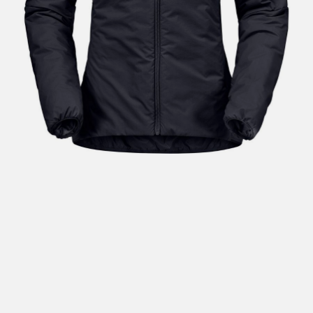
Hent i butikk: gratis
Hjemlevering i Trondheimsregionen: fra 100,-
Pakke i postkasse: 69,-
Pakke til pakkeboks eller hentested: fra 119,-
Gratis for ordrer over 2000,- med unntak av sykler, ski
og staver
Sykler, ski og staver: se frakt i produkt og utsjekk
Hjemlevering med Posten: fra 299,-
Merk at vi ikke sender til Svalbard eller Jan Mayen, da
gjelder kun hent i butikk!