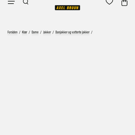
Forsiden
/
Klær
/
Dame
/
Jakker
/
Dunjakker og vatterte jakker
/
Vårt mål er alltid kort ordrebehandlingstid - rask
levering!
Vi vet at ventetid er kjedelig, derfor sender vi
alle bestillinger
samme dag
eller senest dagen etter
Bestillinger hverdager før kl. 13:30 sendes normalt sett hver
dag
Bestillinger etter fredag kl 13:30 klargjøres hos oss, men
sendes med post førstkommende virkedag (det samme vil
gjelde ved helligdager).
Kundetilpassede produkter som sykkel og ski har noe