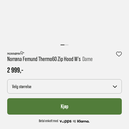
1 virkedag har e-posten trolig ikke nådd gjennom til
deg
Norrøna Femund Thermo60 Zip Hood W's
Dame
2 999,-
Velg størrelse
Kjøp
Betal enkelt med
og